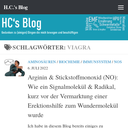
H.C.'s Blog
Zum Inhalt springen
SCHLAGWÖRTER:
VIAGRA
AMINOSÄUREN
/
BIOCHEMIE
/
IMMUNSYSTEM
/
NOS
6. JULI 2022
Arginin & Stickstoffmonoxid (NO):
Wie ein Signalmolekül & Radikal,
kurz vor der Vermarktung einer
Erektionshilfe zum Wundermolekül
wurde
Ich habe in diesem Blog bereits einiges zu