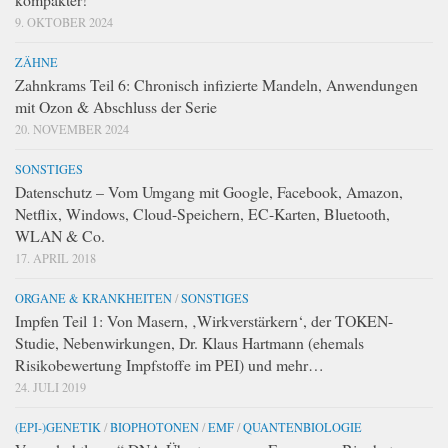
9. OKTOBER 2024
ZÄHNE
Zahnkrams Teil 6: Chronisch infizierte Mandeln, Anwendungen
mit Ozon & Abschluss der Serie
20. NOVEMBER 2024
SONSTIGES
Datenschutz – Vom Umgang mit Google, Facebook, Amazon,
Netflix, Windows, Cloud-Speichern, EC-Karten, Bluetooth,
WLAN & Co.
17. APRIL 2018
ORGANE & KRANKHEITEN
/
SONSTIGES
Impfen Teil 1: Von Masern, ‚Wirkverstärkern‘, der TOKEN-
Studie, Nebenwirkungen, Dr. Klaus Hartmann (ehemals
Risikobewertung Impfstoffe im PEI) und mehr…
24. JULI 2019
(EPI-)GENETIK
/
BIOPHOTONEN
/
EMF
/
QUANTENBIOLOGIE