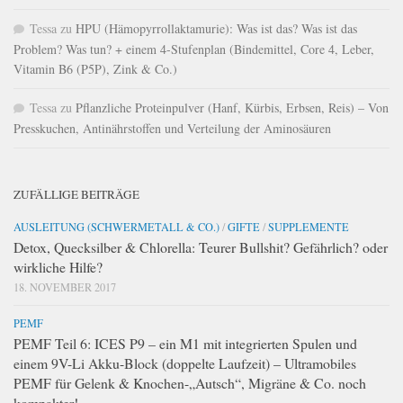
Tessa
zu
HPU (Hämopyrrollaktamurie): Was ist das? Was ist das
Problem? Was tun? + einem 4-Stufenplan (Bindemittel, Core 4, Leber,
Vitamin B6 (P5P), Zink & Co.)
Tessa
zu
Pflanzliche Proteinpulver (Hanf, Kürbis, Erbsen, Reis) – Von
Presskuchen, Antinährstoffen und Verteilung der Aminosäuren
ZUFÄLLIGE BEITRÄGE
AUSLEITUNG (SCHWERMETALL & CO.)
/
GIFTE
/
SUPPLEMENTE
Detox, Quecksilber & Chlorella: Teurer Bullshit? Gefährlich? oder
wirkliche Hilfe?
18. NOVEMBER 2017
PEMF
PEMF Teil 6: ICES P9 – ein M1 mit integrierten Spulen und
einem 9V-Li Akku-Block (doppelte Laufzeit) – Ultramobiles
PEMF für Gelenk & Knochen-„Autsch“, Migräne & Co. noch
kompakter!