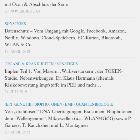
mit Ozon & Abschluss der Serie
20. NOVEMBER 2024
SONSTIGES
Datenschutz – Vom Umgang mit Google, Facebook, Amazon,
Netflix, Windows, Cloud-Speichern, EC-Karten, Bluetooth,
WLAN & Co.
17. APRIL 2018
ORGANE & KRANKHEITEN
/
SONSTIGES
Impfen Teil 1: Von Masern, ‚Wirkverstärkern‘, der TOKEN-
Studie, Nebenwirkungen, Dr. Klaus Hartmann (ehemals
Risikobewertung Impfstoffe im PEI) und mehr…
24. JULI 2019
(EPI-)GENETIK
/
BIOPHOTONEN
/
EMF
/
QUANTENBIOLOGIE
Von „drahtlosen“ DNA-Übertragungen, Exosomen, Biophotonen,
dem „Wellengenom“, Mikrowellen (u.a. WLAN/4G/5G) sowie P.
Gariaev, T. Kanchzhen und L. Montagnier
20. APRIL 2022