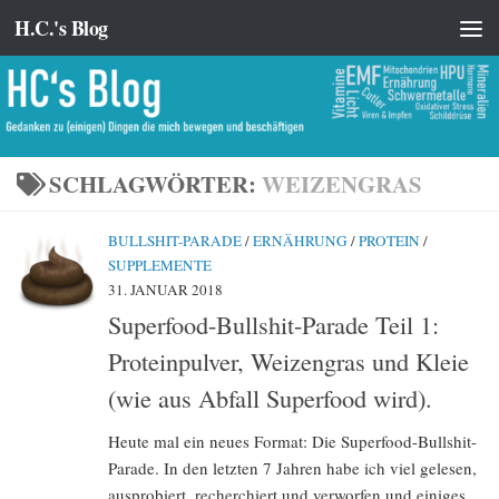
H.C.'s Blog
Zum Inhalt springen
SCHLAGWÖRTER:
WEIZENGRAS
BULLSHIT-PARADE
/
ERNÄHRUNG
/
PROTEIN
/
SUPPLEMENTE
31. JANUAR 2018
Superfood-Bullshit-Parade Teil 1:
Proteinpulver, Weizengras und Kleie
(wie aus Abfall Superfood wird).
Heute mal ein neues Format: Die Superfood-Bullshit-
Parade. In den letzten 7 Jahren habe ich viel gelesen,
ausprobiert, recherchiert und verworfen und einiges