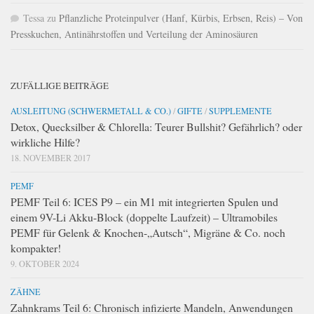
Tessa
zu
Pflanzliche Proteinpulver (Hanf, Kürbis, Erbsen, Reis) – Von
Presskuchen, Antinährstoffen und Verteilung der Aminosäuren
ZUFÄLLIGE BEITRÄGE
AUSLEITUNG (SCHWERMETALL & CO.)
/
GIFTE
/
SUPPLEMENTE
Detox, Quecksilber & Chlorella: Teurer Bullshit? Gefährlich? oder
wirkliche Hilfe?
18. NOVEMBER 2017
PEMF
PEMF Teil 6: ICES P9 – ein M1 mit integrierten Spulen und
einem 9V-Li Akku-Block (doppelte Laufzeit) – Ultramobiles
PEMF für Gelenk & Knochen-„Autsch“, Migräne & Co. noch
kompakter!
9. OKTOBER 2024
ZÄHNE
Zahnkrams Teil 6: Chronisch infizierte Mandeln, Anwendungen