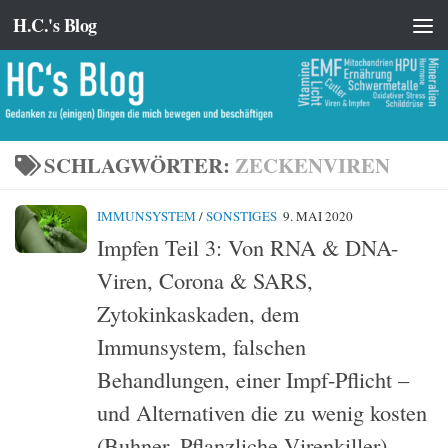
H.C.'s Blog
Zum Inhalt springen
SCHLAGWÖRTER:
ZECKENVIREN
IMMUNSYSTEM
/
SONSTIGES
9. MAI 2020
Impfen Teil 3: Von RNA & DNA-
Viren, Corona & SARS,
Zytokinkaskaden, dem
Immunsystem, falschen
Behandlungen, einer Impf-Pflicht –
und Alternativen die zu wenig kosten
(Buhner, Pflanzliche Virenkiller)