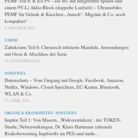
PEMF Teil 6: ICES P9 – ein M1 mit integrierten Spulen und
einem 9V-Li Akku-Block (doppelte Laufzeit) – Ultramobiles
PEMF für Gelenk & Knochen-„Autsch“, Migräne & Co. noch
kompakter!
9. OKTOBER 2024
ZÄHNE
Zahnkrams Teil 6: Chronisch infizierte Mandeln, Anwendungen
mit Ozon & Abschluss der Serie
20. NOVEMBER 2024
SONSTIGES
Datenschutz – Vom Umgang mit Google, Facebook, Amazon,
Netflix, Windows, Cloud-Speichern, EC-Karten, Bluetooth,
WLAN & Co.
17. APRIL 2018
ORGANE & KRANKHEITEN
/
SONSTIGES
Impfen Teil 1: Von Masern, ‚Wirkverstärkern‘, der TOKEN-
Studie, Nebenwirkungen, Dr. Klaus Hartmann (ehemals
Risikobewertung Impfstoffe im PEI) und mehr…