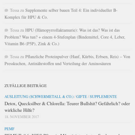
Tessa
zu
Supplemente selber bauen Teil 4: Ein individueller B-
Komplex für HPU & Co.
Tessa
zu
HPU (Hämopyrrollaktamurie): Was ist das? Was ist das
Problem? Was tun? + einem 4-Stufenplan (Bindemittel, Core 4, Leber,
Vitamin B6 (P5P), Zink & Co.)
Tessa
zu
Pflanzliche Proteinpulver (Hanf, Kürbis, Erbsen, Reis) – Von
Presskuchen, Antinährstoffen und Verteilung der Aminosäuren
ZUFÄLLIGE BEITRÄGE
AUSLEITUNG (SCHWERMETALL & CO.)
/
GIFTE
/
SUPPLEMENTE
Detox, Quecksilber & Chlorella: Teurer Bullshit? Gefährlich? oder
wirkliche Hilfe?
18. NOVEMBER 2017
PEMF