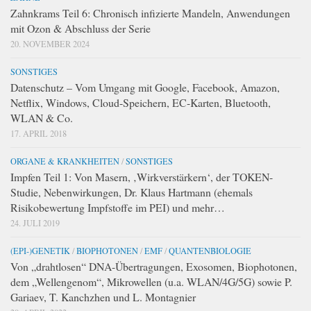
Zahnkrams Teil 6: Chronisch infizierte Mandeln, Anwendungen
mit Ozon & Abschluss der Serie
20. NOVEMBER 2024
SONSTIGES
Datenschutz – Vom Umgang mit Google, Facebook, Amazon,
Netflix, Windows, Cloud-Speichern, EC-Karten, Bluetooth,
WLAN & Co.
17. APRIL 2018
ORGANE & KRANKHEITEN
/
SONSTIGES
Impfen Teil 1: Von Masern, ‚Wirkverstärkern‘, der TOKEN-
Studie, Nebenwirkungen, Dr. Klaus Hartmann (ehemals
Risikobewertung Impfstoffe im PEI) und mehr…
24. JULI 2019
(EPI-)GENETIK
/
BIOPHOTONEN
/
EMF
/
QUANTENBIOLOGIE
Von „drahtlosen“ DNA-Übertragungen, Exosomen, Biophotonen,
dem „Wellengenom“, Mikrowellen (u.a. WLAN/4G/5G) sowie P.
Gariaev, T. Kanchzhen und L. Montagnier