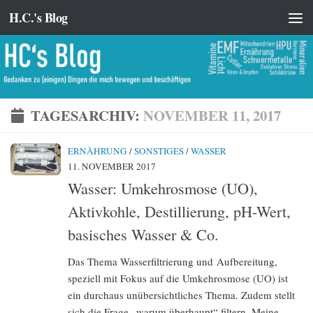
H.C.'s Blog
Zum Inhalt springen
TAGESARCHIV:
NOVEMBER 11, 2017
ERNÄHRUNG
/
SONSTIGES
/
WASSER
11. NOVEMBER 2017
Wasser: Umkehrosmose (UO),
Aktivkohle, Destillierung, pH-Wert,
basisches Wasser & Co.
Das Thema Wasserfiltrierung und Aufbereitung,
speziell mit Fokus auf die Umkehrosmose (UO) ist
ein durchaus unübersichtliches Thema. Zudem stellt
sich die Frage „warum überhaupt“ filtern. Meine