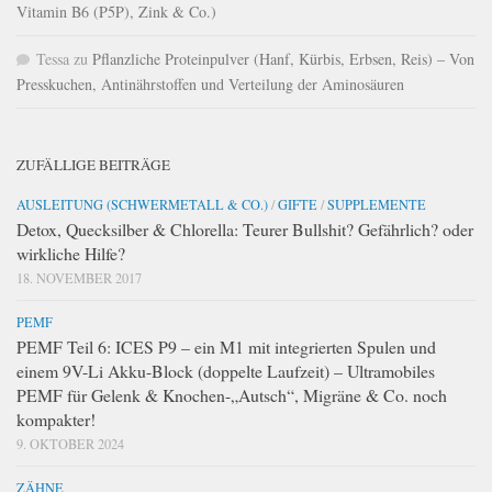
Vitamin B6 (P5P), Zink & Co.)
Tessa
zu
Pflanzliche Proteinpulver (Hanf, Kürbis, Erbsen, Reis) – Von
Presskuchen, Antinährstoffen und Verteilung der Aminosäuren
ZUFÄLLIGE BEITRÄGE
AUSLEITUNG (SCHWERMETALL & CO.)
/
GIFTE
/
SUPPLEMENTE
Detox, Quecksilber & Chlorella: Teurer Bullshit? Gefährlich? oder
wirkliche Hilfe?
18. NOVEMBER 2017
PEMF
PEMF Teil 6: ICES P9 – ein M1 mit integrierten Spulen und
einem 9V-Li Akku-Block (doppelte Laufzeit) – Ultramobiles
PEMF für Gelenk & Knochen-„Autsch“, Migräne & Co. noch
kompakter!
9. OKTOBER 2024
ZÄHNE