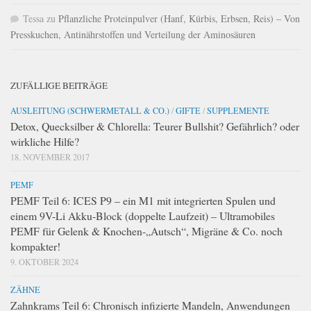
Tessa
zu
Pflanzliche Proteinpulver (Hanf, Kürbis, Erbsen, Reis) – Von
Presskuchen, Antinährstoffen und Verteilung der Aminosäuren
ZUFÄLLIGE BEITRÄGE
AUSLEITUNG (SCHWERMETALL & CO.)
/
GIFTE
/
SUPPLEMENTE
Detox, Quecksilber & Chlorella: Teurer Bullshit? Gefährlich? oder
wirkliche Hilfe?
18. NOVEMBER 2017
PEMF
PEMF Teil 6: ICES P9 – ein M1 mit integrierten Spulen und
einem 9V-Li Akku-Block (doppelte Laufzeit) – Ultramobiles
PEMF für Gelenk & Knochen-„Autsch“, Migräne & Co. noch
kompakter!
9. OKTOBER 2024
ZÄHNE
Zahnkrams Teil 6: Chronisch infizierte Mandeln, Anwendungen