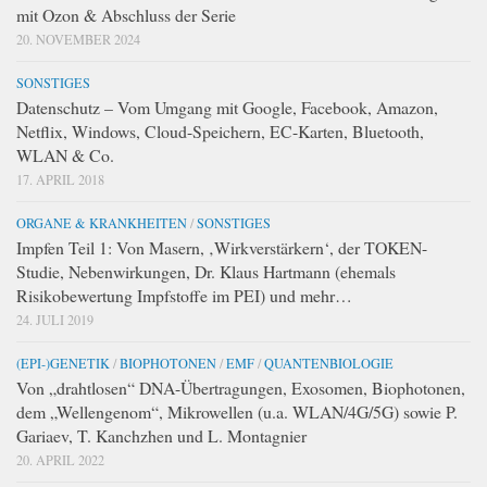
mit Ozon & Abschluss der Serie
20. NOVEMBER 2024
SONSTIGES
Datenschutz – Vom Umgang mit Google, Facebook, Amazon,
Netflix, Windows, Cloud-Speichern, EC-Karten, Bluetooth,
WLAN & Co.
17. APRIL 2018
ORGANE & KRANKHEITEN
/
SONSTIGES
Impfen Teil 1: Von Masern, ‚Wirkverstärkern‘, der TOKEN-
Studie, Nebenwirkungen, Dr. Klaus Hartmann (ehemals
Risikobewertung Impfstoffe im PEI) und mehr…
24. JULI 2019
(EPI-)GENETIK
/
BIOPHOTONEN
/
EMF
/
QUANTENBIOLOGIE
Von „drahtlosen“ DNA-Übertragungen, Exosomen, Biophotonen,
dem „Wellengenom“, Mikrowellen (u.a. WLAN/4G/5G) sowie P.
Gariaev, T. Kanchzhen und L. Montagnier
20. APRIL 2022