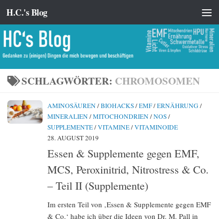
H.C.'s Blog
Zum Inhalt springen
SCHLAGWÖRTER:
CHROMOSOMEN
AMINOSÄUREN
/
BIOHACKS
/
EMF
/
ERNÄHRUNG
/
MINERALIEN
/
MITOCHONDRIEN
/
NOS
/
SUPPLEMENTE
/
VITAMINE
/
VITAMINOIDE
28. AUGUST 2019
Essen & Supplemente gegen EMF,
MCS, Peroxinitrid, Nitrostress & Co.
– Teil II (Supplemente)
Im ersten Teil von ‚Essen & Supplemente gegen EMF
& Co.‘ habe ich über die Ideen von Dr. M. Pall in