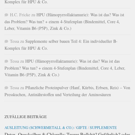
Komplex für HPU & Co.
H.C. Fricke
zu
HPU (Hämopyrrollaktamurie): Was ist das? Was ist
das Problem? Was tun? + einem 4-Stufenplan (Bindemittel, Core 4,
Leber, Vitamin B6 (P5P), Zink & Co.)
Tessa
zu
Supplemente selber bauen Teil 4: Ein individueller B-
Komplex für HPU & Co.
Tessa
zu
HPU (Hämopyrrollaktamurie): Was ist das? Was ist das
Problem? Was tun? + einem 4-Stufenplan (Bindemittel, Core 4, Leber,
Vitamin B6 (P5P), Zink & Co.)
Tessa
zu
Pflanzliche Proteinpulver (Hanf, Kürbis, Erbsen, Reis) – Von
Presskuchen, Antinährstoffen und Verteilung der Aminosäuren
ZUFÄLLIGE BEITRÄGE
AUSLEITUNG (SCHWERMETALL & CO.)
/
GIFTE
/
SUPPLEMENTE
Detox, Quecksilber & Chlorella: Teurer Bullshit? Gefährlich? oder