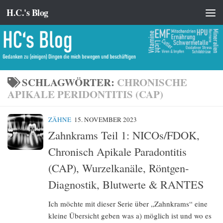
H.C.'s Blog
Zum Inhalt springen
SCHLAGWÖRTER:
CHRONISCHE
APIKALE PERIDONTITIS (CAP)
ZÄHNE
15. NOVEMBER 2023
Zahnkrams Teil 1: NICOs/FDOK,
Chronisch Apikale Paradontitis
(CAP), Wurzelkanäle, Röntgen-
Diagnostik, Blutwerte & RANTES
Ich möchte mit dieser Serie über „Zahnkrams“ eine
kleine Übersicht geben was a) möglich ist und wo es