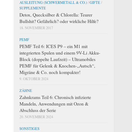
AUSLEITUNG (SCHWERMETALL & CO.)
/
GIFTE
/
SUPPLEMENTE
Detox, Quecksilber & Chlorella: Teurer
Bullshit? Gefährlich? oder wirkliche Hilfe?
18. NOVEMBER 2017
PEMF
PEMF Teil 6: ICES P9 – ein M1 mit
integrierten Spulen und einem 9V-Li Akku-
Block (doppelte Laufzeit) – Ultramobiles
PEMF für Gelenk & Knochen-„Autsch“,
Migräne & Co. noch kompakter!
9. OKTOBER 2024
ZÄHNE
Zahnkrams Teil 6: Chronisch infizierte
Mandeln, Anwendungen mit Ozon &
Abschluss der Serie
20. NOVEMBER 2024
SONSTIGES