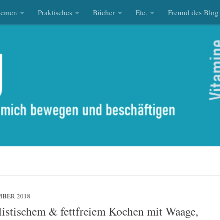
hemen
Praktisches
Bücher
Etc.
Freund des Blog
MBER 2018
stischem & fettfreiem Kochen mit Waage,