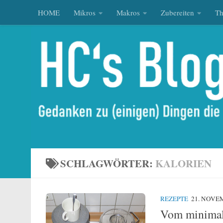
HOME
Mikros
Makros
Zubereiten
T
Zum Inhalt springen
SCHLAGWÖRTER:
KALORIEN
REZEPTE
21. NOVE
Vom minimali