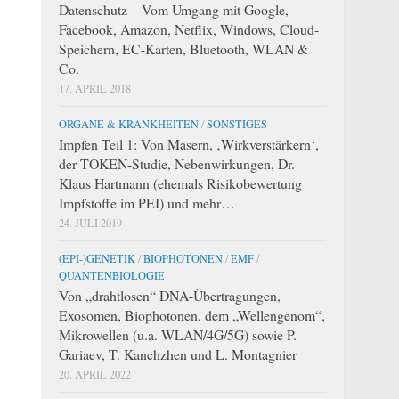
Datenschutz – Vom Umgang mit Google,
Facebook, Amazon, Netflix, Windows, Cloud-
Speichern, EC-Karten, Bluetooth, WLAN &
Co.
17. APRIL 2018
ORGANE & KRANKHEITEN
/
SONSTIGES
Impfen Teil 1: Von Masern, ‚Wirkverstärkern‘,
der TOKEN-Studie, Nebenwirkungen, Dr.
Klaus Hartmann (ehemals Risikobewertung
Impfstoffe im PEI) und mehr…
24. JULI 2019
(EPI-)GENETIK
/
BIOPHOTONEN
/
EMF
/
QUANTENBIOLOGIE
Von „drahtlosen“ DNA-Übertragungen,
Exosomen, Biophotonen, dem „Wellengenom“,
Mikrowellen (u.a. WLAN/4G/5G) sowie P.
Gariaev, T. Kanchzhen und L. Montagnier
20. APRIL 2022