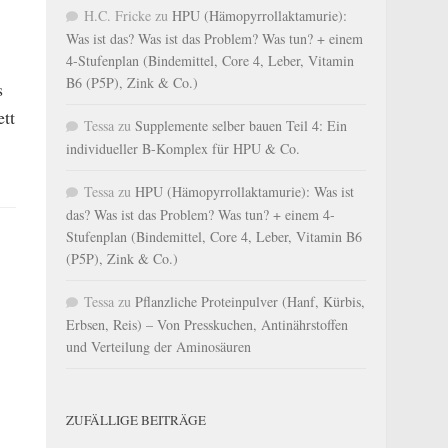
H.C. Fricke
zu
HPU (Hämopyrrollaktamurie):
Was ist das? Was ist das Problem? Was tun? + einem
4-Stufenplan (Bindemittel, Core 4, Leber, Vitamin
B6 (P5P), Zink & Co.)
s
ett
Tessa
zu
Supplemente selber bauen Teil 4: Ein
individueller B-Komplex für HPU & Co.
Tessa
zu
HPU (Hämopyrrollaktamurie): Was ist
das? Was ist das Problem? Was tun? + einem 4-
Stufenplan (Bindemittel, Core 4, Leber, Vitamin B6
(P5P), Zink & Co.)
Tessa
zu
Pflanzliche Proteinpulver (Hanf, Kürbis,
Erbsen, Reis) – Von Presskuchen, Antinährstoffen
und Verteilung der Aminosäuren
ZUFÄLLIGE BEITRÄGE