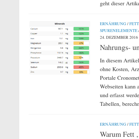
geht dieser Artik
ERNÄHRUNG
/
FETT
SPURENELEMENTE
24. DEZEMBER 2016
Nahrungs- un
In diesem Artike
ohne Kosten, Arz
Portale Cronomet
Webseiten kann a
und erfasst werde
Tabellen, berechn
ERNÄHRUNG
/
FETT
Warum Fett ‚F