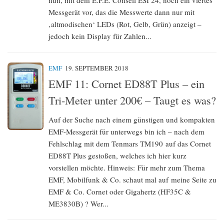
nun, mit dem E.P.E. Conseil ESI 24, noch ein viertes
Messgerät vor, das die Messwerte dann nur mit
‚altmodischen‘ LEDs (Rot, Gelb, Grün) anzeigt –
jedoch kein Display für Zahlen...
EMF
19. SEPTEMBER 2018
EMF 11: Cornet ED88T Plus – ein
Tri-Meter unter 200€ – Taugt es was?
Auf der Suche nach einem günstigen und kompakten
EMF-Messgerät für unterwegs bin ich – nach dem
Fehlschlag mit dem Tenmars TM190 auf das Cornet
ED88T Plus gestoßen, welches ich hier kurz
vorstellen möchte. Hinweis: Für mehr zum Thema
EMF, Mobilfunk & Co. schaut mal auf meine Seite zu
EMF & Co. Cornet oder Gigahertz (HF35C &
ME3830B) ? Wer...