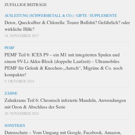
ZUFÄLLIGE BEITRÄGE
AUSLEITUNG (SCHWERMETALL & CO.)
/
GIFTE
/
SUPPLEMENTE
Detox, Quecksilber & Chlorella: Teurer Bullshit? Gefährlich? oder
wirkliche Hilfe?
18. NOVEMBER 2017
PEMF
PEMF Teil 6: ICES P9 – ein M1 mit integrierten Spulen und
einem 9V-Li Akku-Block (doppelte Laufzeit) – Ultramobiles
PEMF für Gelenk & Knochen-„Autsch“, Migräne & Co. noch
kompakter!
9. OKTOBER 2024
ZÄHNE
Zahnkrams Teil 6: Chronisch infizierte Mandeln, Anwendungen
mit Ozon & Abschluss der Serie
20. NOVEMBER 2024
SONSTIGES
Datenschutz – Vom Umgang mit Google, Facebook, Amazon,