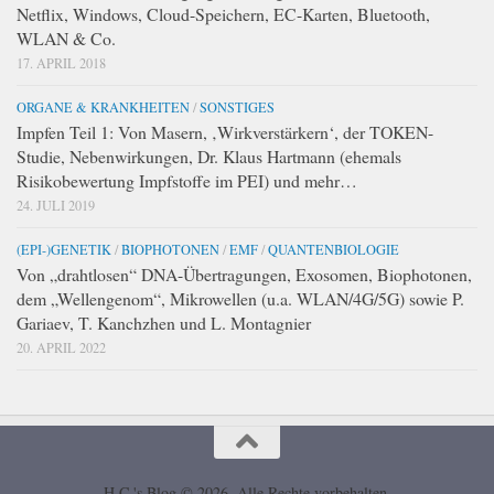
Netflix, Windows, Cloud-Speichern, EC-Karten, Bluetooth,
WLAN & Co.
17. APRIL 2018
ORGANE & KRANKHEITEN
/
SONSTIGES
Impfen Teil 1: Von Masern, ‚Wirkverstärkern‘, der TOKEN-
Studie, Nebenwirkungen, Dr. Klaus Hartmann (ehemals
Risikobewertung Impfstoffe im PEI) und mehr…
24. JULI 2019
(EPI-)GENETIK
/
BIOPHOTONEN
/
EMF
/
QUANTENBIOLOGIE
Von „drahtlosen“ DNA-Übertragungen, Exosomen, Biophotonen,
dem „Wellengenom“, Mikrowellen (u.a. WLAN/4G/5G) sowie P.
Gariaev, T. Kanchzhen und L. Montagnier
20. APRIL 2022
H.C.'s Blog © 2026. Alle Rechte vorbehalten.