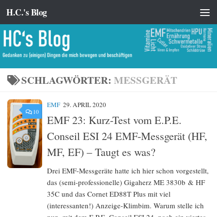
H.C.'s Blog
Zum Inhalt springen
SCHLAGWÖRTER:
MESSGERÄT
EMF
29. APRIL 2020
10
EMF 23: Kurz-Test vom E.P.E.
Conseil ESI 24 EMF-Messgerät (HF,
MF, EF) – Taugt es was?
Drei EMF-Messgeräte hatte ich hier schon vorgestellt,
das (semi-professionelle) Gigaherz ME 3830b & HF
35C und das Cornet ED88T Plus mit viel
(interessanten!) Anzeige-Klimbim. Warum stelle ich