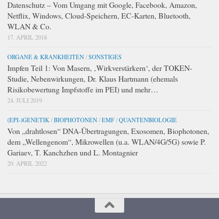
Datenschutz – Vom Umgang mit Google, Facebook, Amazon,
Netflix, Windows, Cloud-Speichern, EC-Karten, Bluetooth,
WLAN & Co.
17. APRIL 2018
ORGANE & KRANKHEITEN
/
SONSTIGES
Impfen Teil 1: Von Masern, ‚Wirkverstärkern‘, der TOKEN-
Studie, Nebenwirkungen, Dr. Klaus Hartmann (ehemals
Risikobewertung Impfstoffe im PEI) und mehr…
24. JULI 2019
(EPI-)GENETIK
/
BIOPHOTONEN
/
EMF
/
QUANTENBIOLOGIE
Von „drahtlosen“ DNA-Übertragungen, Exosomen, Biophotonen,
dem „Wellengenom“, Mikrowellen (u.a. WLAN/4G/5G) sowie P.
Gariaev, T. Kanchzhen und L. Montagnier
20. APRIL 2022