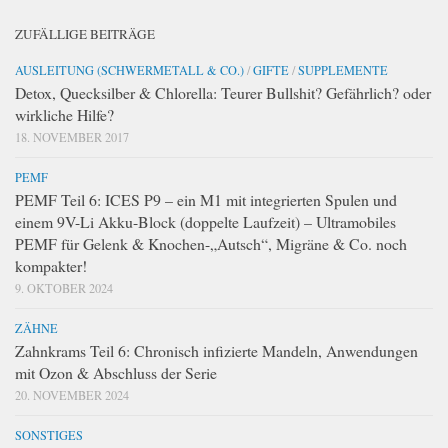
ZUFÄLLIGE BEITRÄGE
AUSLEITUNG (SCHWERMETALL & CO.)
/
GIFTE
/
SUPPLEMENTE
Detox, Quecksilber & Chlorella: Teurer Bullshit? Gefährlich? oder
wirkliche Hilfe?
18. NOVEMBER 2017
PEMF
PEMF Teil 6: ICES P9 – ein M1 mit integrierten Spulen und
einem 9V-Li Akku-Block (doppelte Laufzeit) – Ultramobiles
PEMF für Gelenk & Knochen-„Autsch“, Migräne & Co. noch
kompakter!
9. OKTOBER 2024
ZÄHNE
Zahnkrams Teil 6: Chronisch infizierte Mandeln, Anwendungen
mit Ozon & Abschluss der Serie
20. NOVEMBER 2024
SONSTIGES