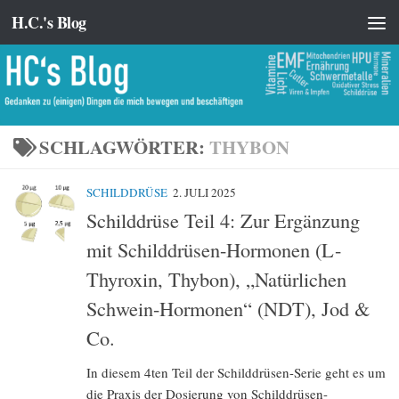
H.C.'s Blog
Zum Inhalt springen
SCHLAGWÖRTER:
THYBON
SCHILDDRÜSE
2. JULI 2025
Schilddrüse Teil 4: Zur Ergänzung
mit Schilddrüsen-Hormonen (L-
Thyroxin, Thybon), „Natürlichen
Schwein-Hormonen“ (NDT), Jod &
Co.
In diesem 4ten Teil der Schilddrüsen-Serie geht es um
die Praxis der Dosierung von Schilddrüsen-