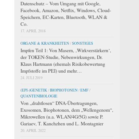
Datenschutz – Vom Umgang mit Google,
Facebook, Amazon, Netflix, Windows, Cloud-
Speichern, EC-Karten, Bluetooth, WLAN &
Co.
17. APRIL 2018
ORGANE & KRANKHEITEN
/
SONSTIGES
Impfen Teil 1: Von Masern, ‚Wirkverstärkern‘,
der TOKEN-Studie, Nebenwirkungen, Dr.
Klaus Hartmann (ehemals Risikobewertung
Impfstoffe im PEI) und mehr…
24. JULI 2019
(EPI-)GENETIK
/
BIOPHOTONEN
/
EMF
/
QUANTENBIOLOGIE
Von „drahtlosen“ DNA-Übertragungen,
Exosomen, Biophotonen, dem „Wellengenom“,
Mikrowellen (u.a. WLAN/4G/5G) sowie P.
Gariaev, T. Kanchzhen und L. Montagnier
20. APRIL 2022