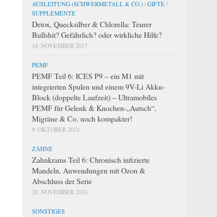
AUSLEITUNG (SCHWERMETALL & CO.)
/
GIFTE
/
SUPPLEMENTE
Detox, Quecksilber & Chlorella: Teurer
Bullshit? Gefährlich? oder wirkliche Hilfe?
18. NOVEMBER 2017
PEMF
PEMF Teil 6: ICES P9 – ein M1 mit
integrierten Spulen und einem 9V-Li Akku-
Block (doppelte Laufzeit) – Ultramobiles
PEMF für Gelenk & Knochen-„Autsch“,
Migräne & Co. noch kompakter!
9. OKTOBER 2024
ZÄHNE
Zahnkrams Teil 6: Chronisch infizierte
Mandeln, Anwendungen mit Ozon &
Abschluss der Serie
20. NOVEMBER 2024
SONSTIGES