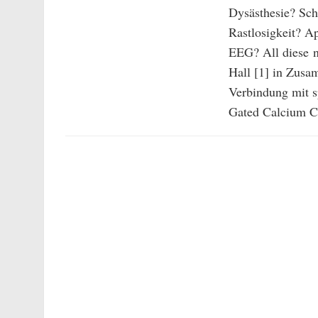
Dysästhesie? Sc
Rastlosigkeit? A
EEG? All diese n
Hall [1] in Zus
Verbindung mit 
Gated Calcium Ch