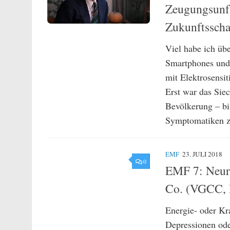
Zeugungsunfäh
Zukunftssc
Viel habe ich üb
Smartphones und
mit Elektrosensit
Erst war das Sie
Bevölkerung – bis
Symptomatiken zu
EMF
23. JULI 2018
0
EMF 7: Neur
Co. (VGCC, D
Energie- oder Kr
Depressionen od