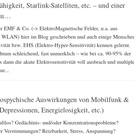
igkeit, Starlink-Satelliten, etc. – und einer
hau…
er EMF & Co. (-> ElektroMagnetische Felder, u.a. aus
 WLAN) hier im Blog geschrieben und auch einige Mensche
ivität bzw. EHS (Elektro-Hyper-Sensitivität) kennen gelernt.
chtum schleichend, fast unmerklich – wie bei ca. 90-95% der
 dann die akute Elektrosensitivität voll ausbrach und multipl
r...
ospychische Auswirkungen von Mobilfunk &
epressionen, Energielosigkeit, etc.)
aftlos? Gedächtnis- und/oder Konzentrationsprobleme?
er Verstimmungen? Reizbarkeit, Stress, Anspannung?