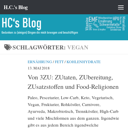
H.C.'s Blog
Zum Inhalt springen
SCHLAGWÖRTER:
VEGAN
ERNÄHRUNG
/
FETT
/
KOHLENHYDRATE
13. MAI 2018
Von 3ZU: ZUtaten, ZUbereitung,
ZUsatzstoffen und Food-Religionen
Paleo, Pescetarier, Low-Carb, Keto, Vegetarisch,
Vegan, Fruktarier, Rohköstler, Carnivore,
Ayurveda, Makrobiotisch, Trennköstler, High-Carb
und viele Mischformen aus dem ganzen. Irgendwie
gibt es aus jedem Bereich irgendwelche