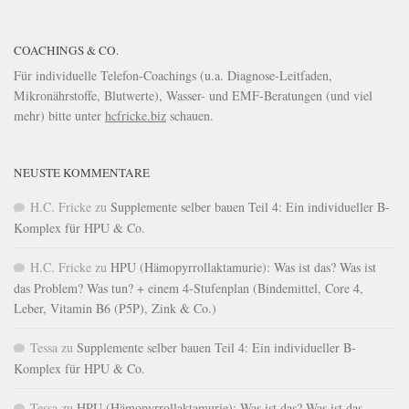
COACHINGS & CO.
Für individuelle Telefon-Coachings (u.a. Diagnose-Leitfaden,
Mikronährstoffe, Blutwerte), Wasser- und EMF-Beratungen (und viel
mehr) bitte unter
hcfricke.biz
schauen.
NEUSTE KOMMENTARE
H.C. Fricke
zu
Supplemente selber bauen Teil 4: Ein individueller B-
Komplex für HPU & Co.
H.C. Fricke
zu
HPU (Hämopyrrollaktamurie): Was ist das? Was ist
das Problem? Was tun? + einem 4-Stufenplan (Bindemittel, Core 4,
Leber, Vitamin B6 (P5P), Zink & Co.)
Tessa
zu
Supplemente selber bauen Teil 4: Ein individueller B-
Komplex für HPU & Co.
Tessa
zu
HPU (Hämopyrrollaktamurie): Was ist das? Was ist das