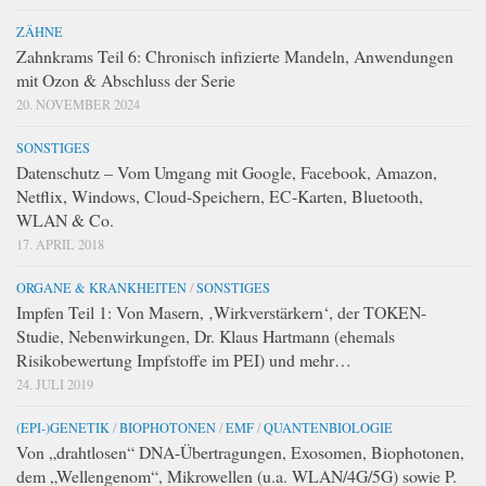
ZÄHNE
Zahnkrams Teil 6: Chronisch infizierte Mandeln, Anwendungen
mit Ozon & Abschluss der Serie
20. NOVEMBER 2024
SONSTIGES
Datenschutz – Vom Umgang mit Google, Facebook, Amazon,
Netflix, Windows, Cloud-Speichern, EC-Karten, Bluetooth,
WLAN & Co.
17. APRIL 2018
ORGANE & KRANKHEITEN
/
SONSTIGES
Impfen Teil 1: Von Masern, ‚Wirkverstärkern‘, der TOKEN-
Studie, Nebenwirkungen, Dr. Klaus Hartmann (ehemals
Risikobewertung Impfstoffe im PEI) und mehr…
24. JULI 2019
(EPI-)GENETIK
/
BIOPHOTONEN
/
EMF
/
QUANTENBIOLOGIE
Von „drahtlosen“ DNA-Übertragungen, Exosomen, Biophotonen,
dem „Wellengenom“, Mikrowellen (u.a. WLAN/4G/5G) sowie P.