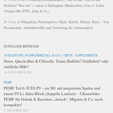
Problem? Was tun? + einem 4-Stufenplan (Bindemittel, Core 4, Leber,
Vitamin B6 (P5P), Zink & Co.)
Tessa
zu
Pflanzliche Proteinpulver (Hanf, Kürbis, Erbsen, Reis) – Von
Presskuchen, Antinährstoffen und Verteilung der Aminosäuren
ZUFÄLLIGE BEITRÄGE
AUSLEITUNG (SCHWERMETALL & CO.)
/
GIFTE
/
SUPPLEMENTE
Detox, Quecksilber & Chlorella: Teurer Bullshit? Gefährlich? oder
wirkliche Hilfe?
18. NOVEMBER 2017
PEMF
PEMF Teil 6: ICES P9 – ein M1 mit integrierten Spulen und
einem 9V-Li Akku-Block (doppelte Laufzeit) – Ultramobiles
PEMF für Gelenk & Knochen-„Autsch“, Migräne & Co. noch
kompakter!
9. OKTOBER 2024