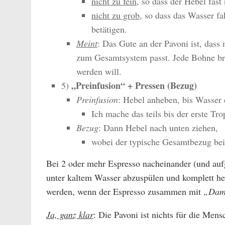
nicht zu fein
, so dass der Hebel fast
nicht zu grob
, so dass das Wasser fa
betätigen.
Meint
: Das Gute an der Pavoni ist, das
zum Gesamtsystem passt. Jede Bohne bra
werden will.
„Preinfusion“ + Pressen (Bezug)
5)
Preinfusion
: Hebel anheben, bis Wasser e
Ich mache das teils bis der erste Tro
Bezug
: Dann Hebel nach unten ziehen,
wobei der typische Gesamtbezug bei 
Bei 2 oder mehr Espresso nacheinander (und aufg
unter kaltem Wasser abzuspülen und komplett h
werden, wenn der Espresso zusammen mit
„Dam
Ja, ganz klar
: Die Pavoni ist nichts für die Men