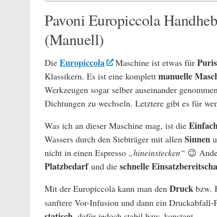
Pavoni Europiccola Handheb
(Manuell)
Europiccola
Puris
Die
Maschine ist etwas für
manuelle Masc
Klassikern. Es ist eine komplett
Werkzeugen sogar selber auseinander genommen 
Dichtungen zu wechseln. Letztere gibt es für we
Einfach
Was ich an dieser Maschine mag, ist die
Sinnen
Wassers durch den Siebträger mit allen
u
nicht in einen Espresso
„hineinstecken“
😉 Ander
Platzbedarf
schnelle Einsatzbereitscha
und die
Druck
Mit der Europiccola kann man den
bzw. F
sanftere Vor-Infusion und dann ein Druckabfall-
statisch
, dafür jedoch stabil bzw. konstant.