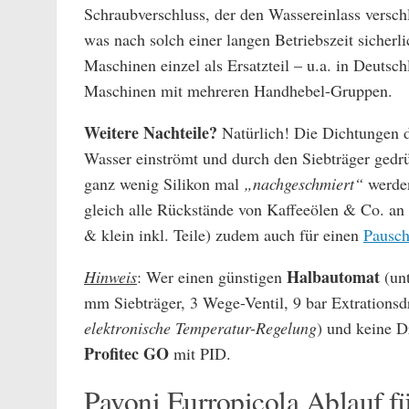
Schraubverschluss, der den Wassereinlass vers
was nach solch einer langen Betriebszeit sicherli
Maschinen einzel als Ersatzteil – u.a. in Deutsc
Maschinen mit mehreren Handhebel-Gruppen.
Weitere Nachteile?
Natürlich! Die Dichtungen de
Wasser einströmt und durch den Siebträger gedrü
ganz wenig Silikon mal
„nachgeschmiert“
werden
gleich alle Rückstände von Kaffeeölen & Co. an
& klein inkl. Teile) zudem auch für einen
Pausch
Halbautomat
Hinweis
: Wer einen günstigen
(unt
mm Siebträger, 3 Wege-Ventil, 9 bar Extrationsd
elektronische Temperatur-Regelung
) und keine D
Profitec GO
mit PID.
Pavoni Eurropicola Ablauf fü