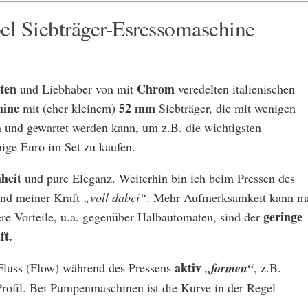
el Siebträger-Esressomaschine
ten
Chrom
und Liebhaber von mit
veredelten italienischen
hine
52 mm
mit (eher kleinem)
Siebträger, die mit wenigen
und gewartet werden kann, um z.B. die wichtigsten
nige Euro im Set zu kaufen.
heit
und pure Eleganz. Weiterhin bin ich beim Pressen des
nd meiner Kraft
„voll dabei“
. Mehr Aufmerksamkeit kann m
geringe
e Vorteile, u.a. gegenüber Halbautomaten, sind der
ft.
aktiv
luss (Flow) während des Pressens
„formen“
, z.B.
Profil. Bei Pumpenmaschinen ist die Kurve in der Regel