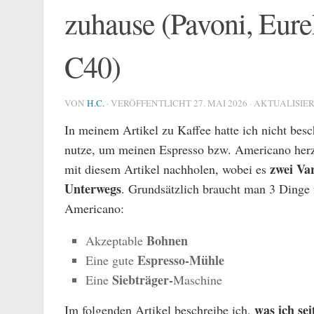
zuhause (Pavoni, Eure
C40)
VON
H.C.
· VERÖFFENTLICHT
27. MAI 2026
· AKTUALISIE
In meinem Artikel zu Kaffee hatte ich nicht besc
nutze, um meinen Espresso bzw. Americano herz
zwei Var
mit diesem Artikel nachholen, wobei es
Unterwegs
. Grundsätzlich braucht man 3 Dinge 
Americano:
Bohnen
Akzeptable
Espresso-Mühle
Eine gute
Siebträger-
Eine
Maschine
was ich sei
Im folgenden Artikel beschreibe ich,