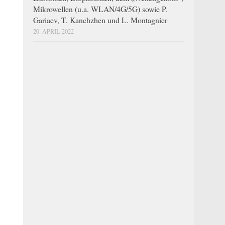
Mikrowellen (u.a. WLAN/4G/5G) sowie P.
Gariaev, T. Kanchzhen und L. Montagnier
20. APRIL 2022