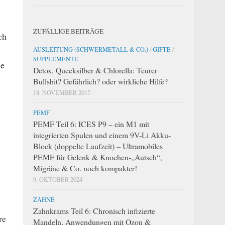
ZUFÄLLIGE BEITRÄGE
ch
AUSLEITUNG (SCHWERMETALL & CO.)
/
GIFTE
/
SUPPLEMENTE
ie
Detox, Quecksilber & Chlorella: Teurer
Bullshit? Gefährlich? oder wirkliche Hilfe?
18. NOVEMBER 2017
PEMF
PEMF Teil 6: ICES P9 – ein M1 mit
integrierten Spulen und einem 9V-Li Akku-
Block (doppelte Laufzeit) – Ultramobiles
PEMF für Gelenk & Knochen-„Autsch“,
Migräne & Co. noch kompakter!
9. OKTOBER 2024
ZÄHNE
Zahnkrams Teil 6: Chronisch infizierte
re
Mandeln, Anwendungen mit Ozon &