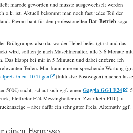
chließt marode geworden und musste ausgewechselt werden –
ch o.k. ist. Aktuell bekommt man noch fast jedes Teil der
Bar-Betrieb
hland. Pavoni baut für den professionellen
sogar
r Brühgruppe, also da, wo der Hebel befestigt ist und das
ckt wird, sollten je nach Maschinenalter, alle 3-6 Monate mit
. Das klappt bei mir in 5 Minuten und dabei entferne ich
 relevanten Teilen. Man kann eine entsprechende Wartung (gr
alpreis in ca. 10 Tagen
(inklusive Postwegen) machen lasse
Gaggia GG1 E24
er 500€) sucht, schaut sich ggf. einen
: 
ruck, bleifreier E24 Messingboiler an. Zwar kein PID (->
ruckanzeige – aber dafür ein sehr guter Preis. Alternativ ggf.
r einen Espresso