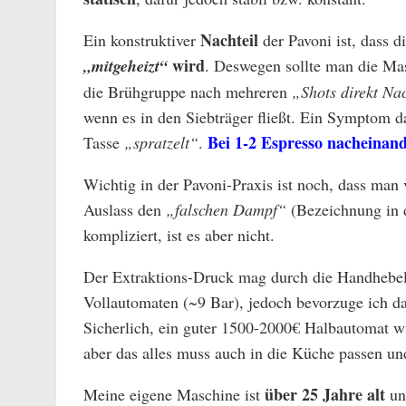
Nachteil
Ein konstruktiver
der Pavoni ist, dass d
wird
„mitgeheizt“
. Deswegen sollte man die M
die Brühgruppe nach mehreren
„Shots direkt Na
wenn es in den Siebträger fließt. Ein Symptom d
Bei 1-2 Espresso nacheinand
Tasse
„spratzelt“
.
Wichtig in der Pavoni-Praxis ist noch, dass ma
Auslass den
„falschen Dampf“
(Bezeichnung in d
kompliziert, ist es aber nicht.
Der Extraktions-Druck mag durch die Handhebel-
Vollautomaten (~9 Bar), jedoch bevorzuge ich da
Sicherlich, ein guter 1500-2000€ Halbautomat wir
aber das alles muss auch in die Küche passen un
über 25 Jahre alt
Meine eigene Maschine ist
und