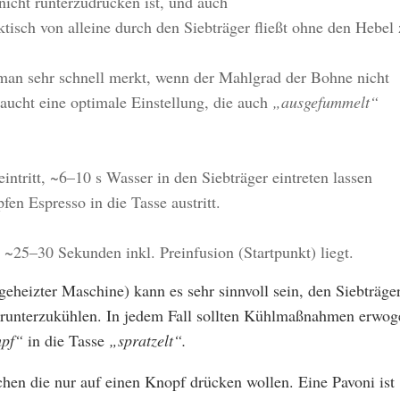
 nicht runterzudrücken ist, und auch
ktisch von alleine durch den Siebträger fließt ohne den Hebel
s man sehr schnell merkt, wenn der Mahlgrad der Bohne nicht
ucht eine optimale Einstellung, die auch
„ausgefummelt“
intritt, ~6–10 s Wasser in den Siebträger eintreten lassen
pfen Espresso in die Tasse austritt.
~25–30 Sekunden inkl. Preinfusion (Startpunkt) liegt.
eheizter Maschine) kann es sehr sinnvoll sein, den Siebträge
erunterzukühlen. In jedem Fall sollten Kühlmaßnahmen erwog
pf“
in die Tasse
„spratzelt“.
schen die nur auf einen Knopf drücken wollen. Eine Pavoni ist