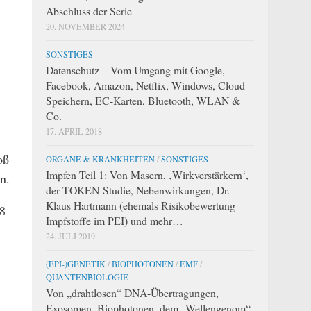
Abschluss der Serie
20. NOVEMBER 2024
SONSTIGES
Datenschutz – Vom Umgang mit Google,
Facebook, Amazon, Netflix, Windows, Cloud-
Speichern, EC-Karten, Bluetooth, WLAN &
Co.
17. APRIL 2018
oß
ORGANE & KRANKHEITEN
/
SONSTIGES
Impfen Teil 1: Von Masern, ‚Wirkverstärkern‘,
n.
der TOKEN-Studie, Nebenwirkungen, Dr.
Klaus Hartmann (ehemals Risikobewertung
58
Impfstoffe im PEI) und mehr…
24. JULI 2019
(EPI-)GENETIK
/
BIOPHOTONEN
/
EMF
/
QUANTENBIOLOGIE
Von „drahtlosen“ DNA-Übertragungen,
Exosomen, Biophotonen, dem „Wellengenom“,