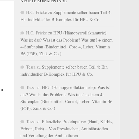
NEUSTE KOMMENTARE
H.C. Fricke
zu
Supplemente selber bauen Teil 4:
Ein individueller B-Komplex für HPU & Co.
H.C. Fricke
zu
HPU (Hämopyrrollaktamurie):
Was ist das? Was ist das Problem? Was tun? + einem
4-Stufenplan (Bindemittel, Core 4, Leber, Vitamin
B6 (P5P), Zink & Co.)
Tessa
zu
Supplemente selber bauen Teil 4: Ein
individueller B-Komplex für HPU & Co.
Tessa
zu
HPU (Hämopyrrollaktamurie): Was ist
an
das? Was ist das Problem? Was tun? + einem 4-
Stufenplan (Bindemittel, Core 4, Leber, Vitamin B6
(P5P), Zink & Co.)
Tessa
zu
Pflanzliche Proteinpulver (Hanf, Kürbis,
Erbsen, Reis) – Von Presskuchen, Antinährstoffen
und Verteilung der Aminosäuren