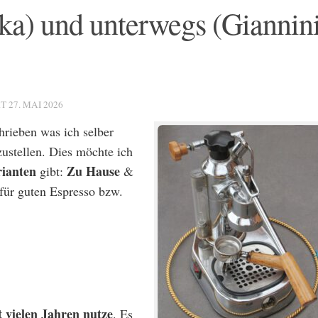
ka) und unterwegs (Giannini
RT
27. MAI 2026
hrieben was ich selber
ustellen. Dies möchte ich
ianten
Zu Hause
gibt:
&
für guten Espresso bzw.
t vielen Jahren nutze
. Es