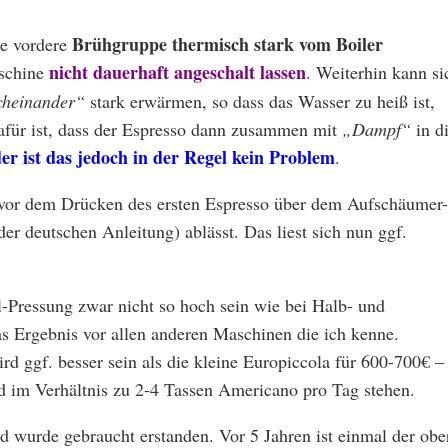
Brühgruppe thermisch stark vom Boiler
ie vordere
nicht dauerhaft angeschalt lassen
aschine
. Weiterhin kann si
cheinander“
stark erwärmen, so dass das Wasser zu heiß ist,
afür ist, dass der Espresso dann zusammen mit
„Dampf“
in d
er ist das jedoch in der Regel kein Problem
.
n vor dem Drücken des ersten Espresso über dem Aufschäumer-
er deutschen Anleitung) ablässt. Das liest sich nun ggf.
Pressung zwar nicht so hoch sein wie bei Halb- und
s Ergebnis vor allen anderen Maschinen die ich kenne.
d ggf. besser sein als die kleine Europiccola für 600-700€ –
d im Verhältnis zu 2-4 Tassen Americano pro Tag stehen.
 wurde gebraucht erstanden. Vor 5 Jahren ist einmal der obe