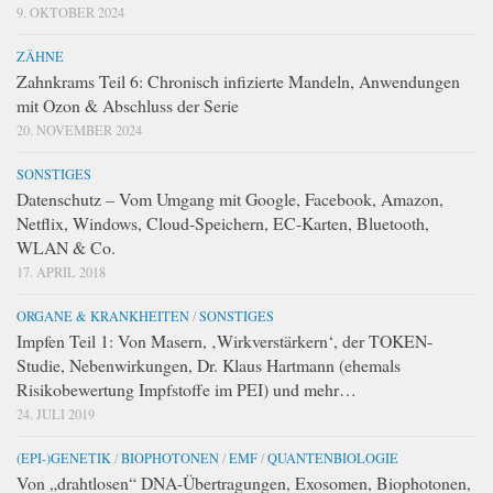
9. OKTOBER 2024
ZÄHNE
Zahnkrams Teil 6: Chronisch infizierte Mandeln, Anwendungen
mit Ozon & Abschluss der Serie
20. NOVEMBER 2024
SONSTIGES
Datenschutz – Vom Umgang mit Google, Facebook, Amazon,
Netflix, Windows, Cloud-Speichern, EC-Karten, Bluetooth,
WLAN & Co.
17. APRIL 2018
ORGANE & KRANKHEITEN
/
SONSTIGES
Impfen Teil 1: Von Masern, ‚Wirkverstärkern‘, der TOKEN-
Studie, Nebenwirkungen, Dr. Klaus Hartmann (ehemals
Risikobewertung Impfstoffe im PEI) und mehr…
24. JULI 2019
(EPI-)GENETIK
/
BIOPHOTONEN
/
EMF
/
QUANTENBIOLOGIE
Von „drahtlosen“ DNA-Übertragungen, Exosomen, Biophotonen,