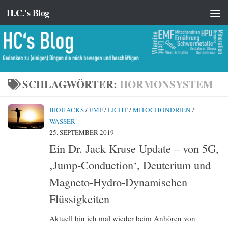
H.C.'s Blog
Zum Inhalt springen
SCHLAGWÖRTER:
HORMONSYSTEM
BIOHACKS
/
EMF
/
LICHT
/
MITOCHONDRIEN
/
WASSER
25. SEPTEMBER 2019
Ein Dr. Jack Kruse Update – von 5G,
‚Jump-Conduction‘, Deuterium und
Magneto-Hydro-Dynamischen
Flüssigkeiten
Aktuell bin ich mal wieder beim Anhören von