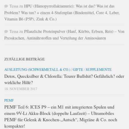
Tessa
zu
HPU (Hämopyrrollaktamurie): Was ist das? Was ist das
Problem? Was tun? + einem 4-Stufenplan (Bindemittel, Core 4, Leber,
Vitamin B6 (P5P), Zink & Co.)
Tessa
zu
Pflanzliche Proteinpulver (Hanf, Kürbis, Erbsen, Reis) – Von
Presskuchen, Antinährstoffen und Verteilung der Aminosäuren
ZUFÄLLIGE BEITRÄGE
AUSLEITUNG (SCHWERMETALL & CO.)
/
GIFTE
/
SUPPLEMENTE
Detox, Quecksilber & Chlorella: Teurer Bullshit? Gefährlich? oder
wirkliche Hilfe?
18. NOVEMBER 2017
PEMF
PEMF Teil 6: ICES P9 – ein M1 mit integrierten Spulen und
einem 9V-Li Akku-Block (doppelte Laufzeit) – Ultramobiles
PEMF für Gelenk & Knochen-„Autsch“, Migräne & Co. noch
kompakter!