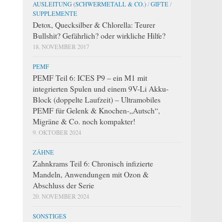
AUSLEITUNG (SCHWERMETALL & CO.)
/
GIFTE
/
SUPPLEMENTE
Detox, Quecksilber & Chlorella: Teurer
Bullshit? Gefährlich? oder wirkliche Hilfe?
18. NOVEMBER 2017
PEMF
PEMF Teil 6: ICES P9 – ein M1 mit
integrierten Spulen und einem 9V-Li Akku-
Block (doppelte Laufzeit) – Ultramobiles
PEMF für Gelenk & Knochen-„Autsch“,
Migräne & Co. noch kompakter!
9. OKTOBER 2024
ZÄHNE
Zahnkrams Teil 6: Chronisch infizierte
Mandeln, Anwendungen mit Ozon &
Abschluss der Serie
20. NOVEMBER 2024
SONSTIGES