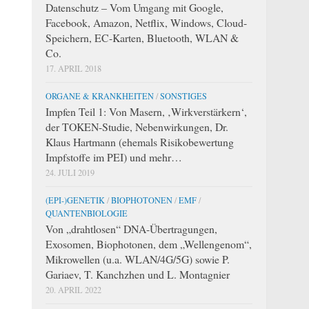
Datenschutz – Vom Umgang mit Google,
Facebook, Amazon, Netflix, Windows, Cloud-
Speichern, EC-Karten, Bluetooth, WLAN &
Co.
17. APRIL 2018
ORGANE & KRANKHEITEN
/
SONSTIGES
Impfen Teil 1: Von Masern, ‚Wirkverstärkern‘,
der TOKEN-Studie, Nebenwirkungen, Dr.
Klaus Hartmann (ehemals Risikobewertung
Impfstoffe im PEI) und mehr…
24. JULI 2019
(EPI-)GENETIK
/
BIOPHOTONEN
/
EMF
/
QUANTENBIOLOGIE
Von „drahtlosen“ DNA-Übertragungen,
Exosomen, Biophotonen, dem „Wellengenom“,
Mikrowellen (u.a. WLAN/4G/5G) sowie P.
Gariaev, T. Kanchzhen und L. Montagnier
20. APRIL 2022