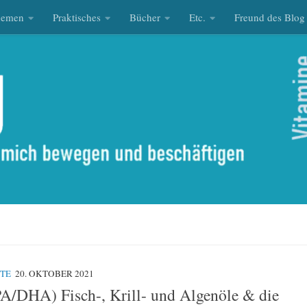
hemen
Praktisches
Bücher
Etc.
Freund des Blog
TE
20. OKTOBER 2021
/DHA) Fisch-, Krill- und Algenöle & die