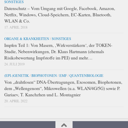
SONSTIGES
Datenschutz – Vom Umgang mit Google, Facebook, Amazon,
Netflix, Windows, Cloud-Speichern, EC-Karten, Bluetooth,
WLAN & Co.
17. APRIL 2018
ORGANE & KRANKHEITEN
/
SONSTIGES
Impfen Teil 1: Von Masern, ‚Wirkverstärkern‘, der TOKEN-
Studie, Nebenwirkungen, Dr. Klaus Hartmann (ehemals
Risikobewertung Impfstoffe im PEI) und mehr…
24. JULI 2019
(EPI-)GENETIK
/
BIOPHOTONEN
/
EMF
/
QUANTENBIOLOGIE
Von „drahtlosen“ DNA-Übertragungen, Exosomen, Biophotonen,
dem „Wellengenom“, Mikrowellen (u.a. WLAN/4G/5G) sowie P.
Gariaev, T. Kanchzhen und L. Montagnier
20. APRIL 2022