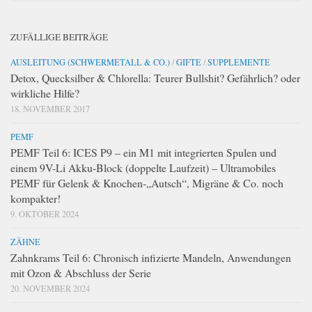
ZUFÄLLIGE BEITRÄGE
AUSLEITUNG (SCHWERMETALL & CO.)
/
GIFTE
/
SUPPLEMENTE
Detox, Quecksilber & Chlorella: Teurer Bullshit? Gefährlich? oder
wirkliche Hilfe?
18. NOVEMBER 2017
PEMF
PEMF Teil 6: ICES P9 – ein M1 mit integrierten Spulen und
einem 9V-Li Akku-Block (doppelte Laufzeit) – Ultramobiles
PEMF für Gelenk & Knochen-„Autsch“, Migräne & Co. noch
kompakter!
9. OKTOBER 2024
ZÄHNE
Zahnkrams Teil 6: Chronisch infizierte Mandeln, Anwendungen
mit Ozon & Abschluss der Serie
20. NOVEMBER 2024