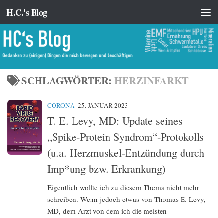
H.C.'s Blog
Zum Inhalt springen
SCHLAGWÖRTER:
HERZINFARKT
CORONA
25. JANUAR 2023
T. E. Levy, MD: Update seines
„Spike-Protein Syndrom“-Protokolls
(u.a. Herzmuskel-Entzündung durch
Imp*ung bzw. Erkrankung)
Eigentlich wollte ich zu diesem Thema nicht mehr
schreiben. Wenn jedoch etwas von Thomas E. Levy,
MD, dem Arzt von dem ich die meisten