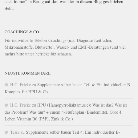
auch immer“ in Bezug auf das, was hier in diesem Blog geschrieben
steht.
COACHINGS & CO.
Für individuelle Telefon-Coachings (u.a. Diagnose-Leitfaden,
Mikronährstoffe, Blutwerte), Wasser- und EMF-Beratungen (und viel
mehr) bitte unter
hcfricke.biz
schauen.
NEUSTE KOMMENTARE
H.C. Fricke
zu
Supplemente selber bauen Teil 4: Ein individueller B-
Komplex für HPU & Co.
H.C. Fricke
zu
HPU (Hämopyrrollaktamurie): Was ist das? Was ist
das Problem? Was tun? + einem 4-Stufenplan (Bindemittel, Core 4,
Leber, Vitamin B6 (P5P), Zink & Co.)
Tessa
zu
Supplemente selber bauen Teil 4: Ein individueller B-