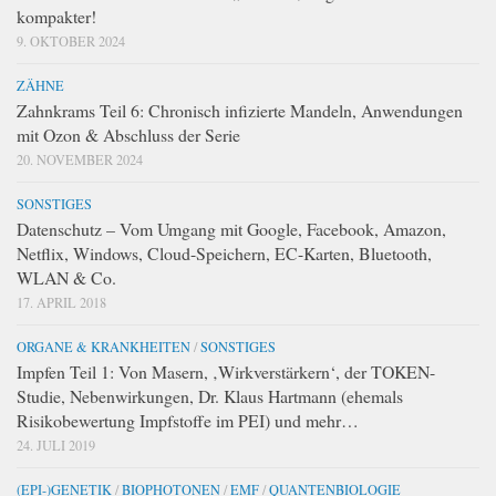
kompakter!
9. OKTOBER 2024
ZÄHNE
Zahnkrams Teil 6: Chronisch infizierte Mandeln, Anwendungen
mit Ozon & Abschluss der Serie
20. NOVEMBER 2024
SONSTIGES
Datenschutz – Vom Umgang mit Google, Facebook, Amazon,
Netflix, Windows, Cloud-Speichern, EC-Karten, Bluetooth,
WLAN & Co.
17. APRIL 2018
ORGANE & KRANKHEITEN
/
SONSTIGES
Impfen Teil 1: Von Masern, ‚Wirkverstärkern‘, der TOKEN-
Studie, Nebenwirkungen, Dr. Klaus Hartmann (ehemals
Risikobewertung Impfstoffe im PEI) und mehr…
24. JULI 2019
(EPI-)GENETIK
/
BIOPHOTONEN
/
EMF
/
QUANTENBIOLOGIE