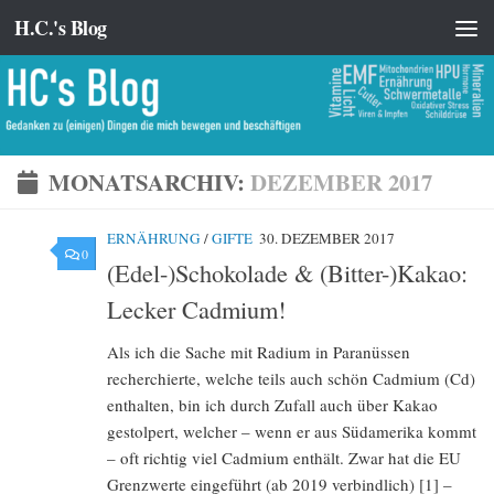
H.C.'s Blog
Zum Inhalt springen
MONATSARCHIV:
DEZEMBER 2017
ERNÄHRUNG
/
GIFTE
30. DEZEMBER 2017
0
(Edel-)Schokolade & (Bitter-)Kakao:
Lecker Cadmium!
Als ich die Sache mit Radium in Paranüssen
recherchierte, welche teils auch schön Cadmium (Cd)
enthalten, bin ich durch Zufall auch über Kakao
gestolpert, welcher – wenn er aus Südamerika kommt
– oft richtig viel Cadmium enthält. Zwar hat die EU
Grenzwerte eingeführt (ab 2019 verbindlich) [1] –