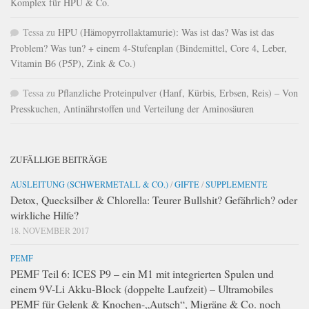
Komplex für HPU & Co.
Tessa
zu
HPU (Hämopyrrollaktamurie): Was ist das? Was ist das
Problem? Was tun? + einem 4-Stufenplan (Bindemittel, Core 4, Leber,
Vitamin B6 (P5P), Zink & Co.)
Tessa
zu
Pflanzliche Proteinpulver (Hanf, Kürbis, Erbsen, Reis) – Von
Presskuchen, Antinährstoffen und Verteilung der Aminosäuren
ZUFÄLLIGE BEITRÄGE
AUSLEITUNG (SCHWERMETALL & CO.)
/
GIFTE
/
SUPPLEMENTE
Detox, Quecksilber & Chlorella: Teurer Bullshit? Gefährlich? oder
wirkliche Hilfe?
18. NOVEMBER 2017
PEMF
PEMF Teil 6: ICES P9 – ein M1 mit integrierten Spulen und
einem 9V-Li Akku-Block (doppelte Laufzeit) – Ultramobiles
PEMF für Gelenk & Knochen-„Autsch“, Migräne & Co. noch