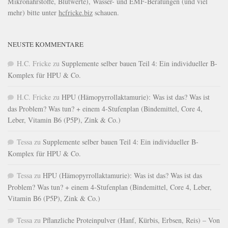
Mikronährstoffe, Blutwerte), Wasser- und EMF-Beratungen (und viel
mehr) bitte unter
hcfricke.biz
schauen.
NEUSTE KOMMENTARE
H.C. Fricke
zu
Supplemente selber bauen Teil 4: Ein individueller B-
Komplex für HPU & Co.
H.C. Fricke
zu
HPU (Hämopyrrollaktamurie): Was ist das? Was ist
das Problem? Was tun? + einem 4-Stufenplan (Bindemittel, Core 4,
Leber, Vitamin B6 (P5P), Zink & Co.)
Tessa
zu
Supplemente selber bauen Teil 4: Ein individueller B-
Komplex für HPU & Co.
Tessa
zu
HPU (Hämopyrrollaktamurie): Was ist das? Was ist das
Problem? Was tun? + einem 4-Stufenplan (Bindemittel, Core 4, Leber,
Vitamin B6 (P5P), Zink & Co.)
Tessa
zu
Pflanzliche Proteinpulver (Hanf, Kürbis, Erbsen, Reis) – Von