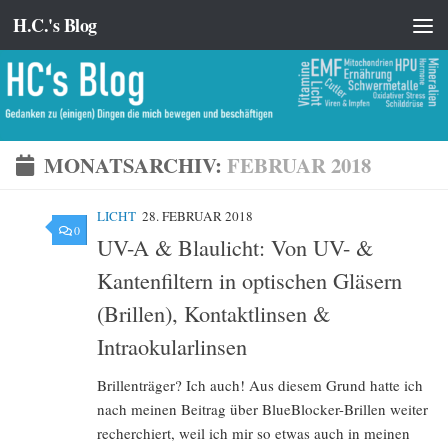
H.C.'s Blog
Zum Inhalt springen
MONATSARCHIV:
FEBRUAR 2018
LICHT
28. FEBRUAR 2018
0
UV-A & Blaulicht: Von UV- &
Kantenfiltern in optischen Gläsern
(Brillen), Kontaktlinsen &
Intraokularlinsen
Brillenträger? Ich auch! Aus diesem Grund hatte ich
nach meinen Beitrag über BlueBlocker-Brillen weiter
recherchiert, weil ich mir so etwas auch in meinen