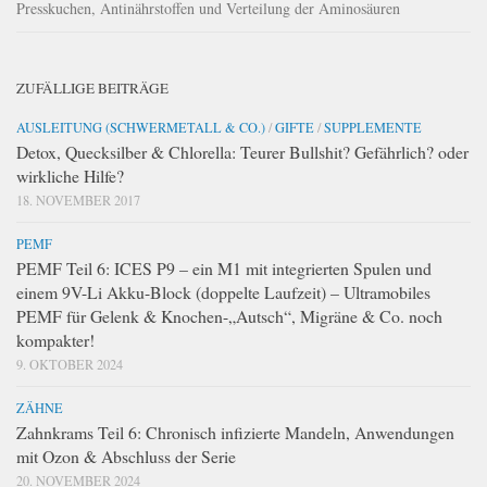
Presskuchen, Antinährstoffen und Verteilung der Aminosäuren
ZUFÄLLIGE BEITRÄGE
AUSLEITUNG (SCHWERMETALL & CO.)
/
GIFTE
/
SUPPLEMENTE
Detox, Quecksilber & Chlorella: Teurer Bullshit? Gefährlich? oder
wirkliche Hilfe?
18. NOVEMBER 2017
PEMF
PEMF Teil 6: ICES P9 – ein M1 mit integrierten Spulen und
einem 9V-Li Akku-Block (doppelte Laufzeit) – Ultramobiles
PEMF für Gelenk & Knochen-„Autsch“, Migräne & Co. noch
kompakter!
9. OKTOBER 2024
ZÄHNE
Zahnkrams Teil 6: Chronisch infizierte Mandeln, Anwendungen
mit Ozon & Abschluss der Serie
20. NOVEMBER 2024