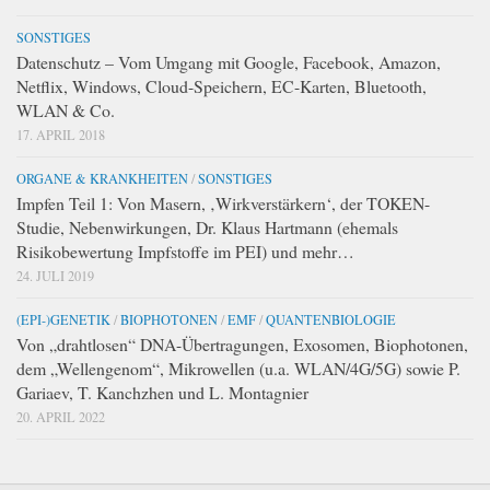
SONSTIGES
Datenschutz – Vom Umgang mit Google, Facebook, Amazon,
Netflix, Windows, Cloud-Speichern, EC-Karten, Bluetooth,
WLAN & Co.
17. APRIL 2018
ORGANE & KRANKHEITEN
/
SONSTIGES
Impfen Teil 1: Von Masern, ‚Wirkverstärkern‘, der TOKEN-
Studie, Nebenwirkungen, Dr. Klaus Hartmann (ehemals
Risikobewertung Impfstoffe im PEI) und mehr…
24. JULI 2019
(EPI-)GENETIK
/
BIOPHOTONEN
/
EMF
/
QUANTENBIOLOGIE
Von „drahtlosen“ DNA-Übertragungen, Exosomen, Biophotonen,
dem „Wellengenom“, Mikrowellen (u.a. WLAN/4G/5G) sowie P.
Gariaev, T. Kanchzhen und L. Montagnier
20. APRIL 2022