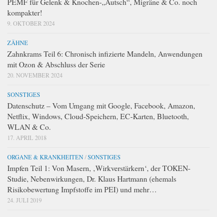
PEMF für Gelenk & Knochen-„Autsch“, Migräne & Co. noch
kompakter!
9. OKTOBER 2024
ZÄHNE
Zahnkrams Teil 6: Chronisch infizierte Mandeln, Anwendungen
mit Ozon & Abschluss der Serie
20. NOVEMBER 2024
SONSTIGES
Datenschutz – Vom Umgang mit Google, Facebook, Amazon,
Netflix, Windows, Cloud-Speichern, EC-Karten, Bluetooth,
WLAN & Co.
17. APRIL 2018
ORGANE & KRANKHEITEN
/
SONSTIGES
Impfen Teil 1: Von Masern, ‚Wirkverstärkern‘, der TOKEN-
Studie, Nebenwirkungen, Dr. Klaus Hartmann (ehemals
Risikobewertung Impfstoffe im PEI) und mehr…
24. JULI 2019