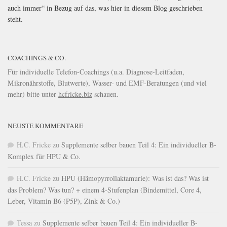
auch immer“ in Bezug auf das, was hier in diesem Blog geschrieben
steht.
COACHINGS & CO.
Für individuelle Telefon-Coachings (u.a. Diagnose-Leitfaden,
Mikronährstoffe, Blutwerte), Wasser- und EMF-Beratungen (und viel
mehr) bitte unter
hcfricke.biz
schauen.
NEUSTE KOMMENTARE
H.C. Fricke
zu
Supplemente selber bauen Teil 4: Ein individueller B-
Komplex für HPU & Co.
H.C. Fricke
zu
HPU (Hämopyrrollaktamurie): Was ist das? Was ist
das Problem? Was tun? + einem 4-Stufenplan (Bindemittel, Core 4,
Leber, Vitamin B6 (P5P), Zink & Co.)
Tessa
zu
Supplemente selber bauen Teil 4: Ein individueller B-