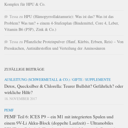
Komplex für HPU & Co.
Tessa
zu
HPU (Hämopyrrollaktamurie): Was ist das? Was ist das
Problem? Was tun? + einem 4-Stufenplan (Bindemittel, Core 4, Leber,
Vitamin B6 (P5P), Zink & Co.)
Tessa
zu
Pflanzliche Proteinpulver (Hanf, Kürbis, Erbsen, Reis) – Von
Presskuchen, Antinährstoffen und Verteilung der Aminosäuren
ZUFÄLLIGE BEITRÄGE
AUSLEITUNG (SCHWERMETALL & CO.)
/
GIFTE
/
SUPPLEMENTE
Detox, Quecksilber & Chlorella: Teurer Bullshit? Gefährlich? oder
wirkliche Hilfe?
18. NOVEMBER 2017
PEMF
PEMF Teil 6: ICES P9 – ein M1 mit integrierten Spulen und
einem 9V-Li Akku-Block (doppelte Laufzeit) – Ultramobiles