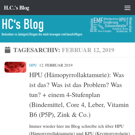
H.C.'s Blog
Zum Inhalt springen
TAGESARCHIV:
FEBRUAR 12, 2019
HPU
12. FEBRUAR 2019
HPU (Hämopyrrollaktamurie): Was
ist das? Was ist das Problem? Was
tun? + einem 4-Stufenplan
(Bindemittel, Core 4, Leber, Vitamin
B6 (P5P), Zink & Co.)
Immer wieder hier im Blog schreibe ich über HPU
(Hämopyrrollaktamurie) und KPU (Kryptopyrrolurie)