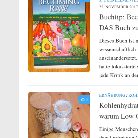
SPURENELEMENTE
22. NOVEMBER 2017
Buchtip: Be
DAS Buch zu
Dieses Buch ist 
wissenschaftlich
auseinandersetzt
hatte fokussierte
jede Kritik an de
ERNÄHRUNG
/
KOH
2
Kohlenhydrat
warum Low-Car
Einige Menschen 
dabei primär an 