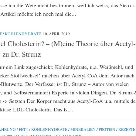
se ich die Wete nicht bestimmen, weil ich weiss, das Sie o.k
Artikel möchte ich noch mal die...
T
/
KOHLENHYDRATE
10. APRIL 2019
iel Cholesterin? – (M)eine Theorie über Acetyl-
zu Dr. Strunz
ir ein Link zugeschickt: Kohlenhydrate, u.a. Weißmehl, und
ucker-Stoffwechsel‘ machen über Acetyl-CoA dem Autor nach
Blutwerte. Der Verfasser ist Dr. Strunz – Autor von vielen
, und (selbsternannter) Experte in vielen Dingen. Dr. Strunz
 -> Setzten Der Körper macht aus Acetyl-CoA u.a. mittels de
se LDL-Cholesterin. Das ist...
ÄHRUNG
/
FETT
/
KOHLENHYDRATE
/
MINERALIEN
/
PROTEIN
/
REZEPTE