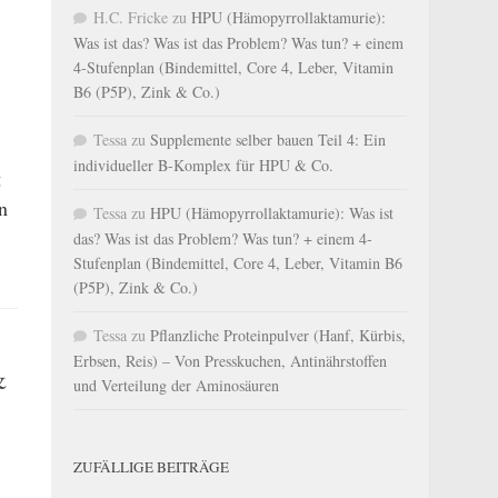
H.C. Fricke
zu
HPU (Hämopyrrollaktamurie):
Was ist das? Was ist das Problem? Was tun? + einem
4-Stufenplan (Bindemittel, Core 4, Leber, Vitamin
B6 (P5P), Zink & Co.)
Tessa
zu
Supplemente selber bauen Teil 4: Ein
individueller B-Komplex für HPU & Co.
g
n
Tessa
zu
HPU (Hämopyrrollaktamurie): Was ist
das? Was ist das Problem? Was tun? + einem 4-
Stufenplan (Bindemittel, Core 4, Leber, Vitamin B6
(P5P), Zink & Co.)
Tessa
zu
Pflanzliche Proteinpulver (Hanf, Kürbis,
Erbsen, Reis) – Von Presskuchen, Antinährstoffen
&
und Verteilung der Aminosäuren
ZUFÄLLIGE BEITRÄGE