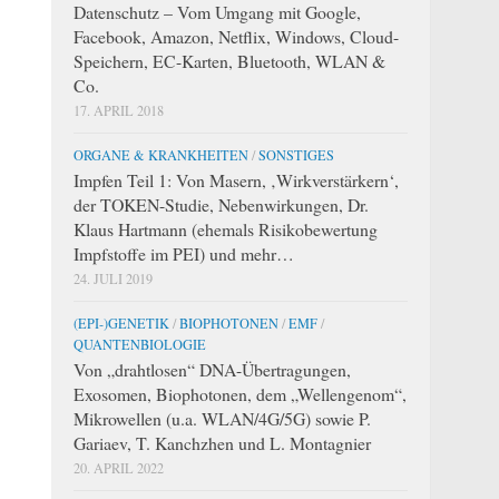
Datenschutz – Vom Umgang mit Google,
Facebook, Amazon, Netflix, Windows, Cloud-
Speichern, EC-Karten, Bluetooth, WLAN &
Co.
17. APRIL 2018
ORGANE & KRANKHEITEN
/
SONSTIGES
Impfen Teil 1: Von Masern, ‚Wirkverstärkern‘,
der TOKEN-Studie, Nebenwirkungen, Dr.
Klaus Hartmann (ehemals Risikobewertung
Impfstoffe im PEI) und mehr…
24. JULI 2019
(EPI-)GENETIK
/
BIOPHOTONEN
/
EMF
/
QUANTENBIOLOGIE
Von „drahtlosen“ DNA-Übertragungen,
Exosomen, Biophotonen, dem „Wellengenom“,
Mikrowellen (u.a. WLAN/4G/5G) sowie P.
Gariaev, T. Kanchzhen und L. Montagnier
20. APRIL 2022