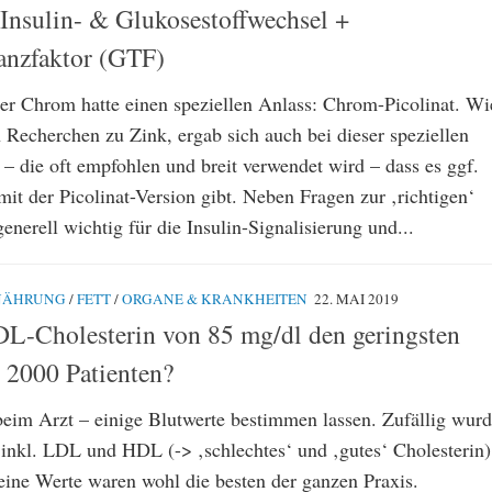
 Insulin- & Glukosestoffwechsel +
anzfaktor (GTF)
ber Chrom hatte einen speziellen Anlass: Chrom-Picolinat. Wi
 Recherchen zu Zink, ergab sich auch bei dieser speziellen
 die oft empfohlen und breit verwendet wird – dass es ggf.
it der Picolinat-Version gibt. Neben Fragen zur ‚richtigen‘
nerell wichtig für die Insulin-Signalisierung und...
NÄHRUNG
/
FETT
/
ORGANE & KRANKHEITEN
22. MAI 2019
L-Cholesterin von 85 mg/dl den geringsten
t 2000 Patienten?
 beim Arzt – einige Blutwerte bestimmen lassen. Zufällig wur
 inkl. LDL und HDL (-> ‚schlechtes‘ und ‚gutes‘ Cholesterin)
ine Werte waren wohl die besten der ganzen Praxis.