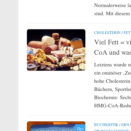
Normalerweise las
sind. Mit diesem 
CHOLESTERIN
/
FET
Viel Fett = v
CoA und was 
Letztens wurde m
ein ominöser ‚Z
hohe Cholesterin-
Büchern, Sportler
Biochemie: Sechs
HMG-CoA-Redukta
BUCHKRITIK
/
ERN
0