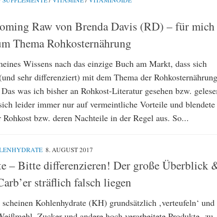
/
SUPPLEMENTE
/
VITAMINE
/
VITAMINOIDE
coming Raw von Brenda Davis (RD) – für mich
m Thema Rohkosternährung
meines Wissens nach das einzige Buch am Markt, dass sich
 (und sehr differenziert) mit dem Thema der Rohkosternährun
. Das was ich bisher an Rohkost-Literatur gesehen bzw. gelese
 sich leider immer nur auf vermeintliche Vorteile und blendete
r Rohkost bzw. deren Nachteile in der Regel aus. So...
LENHYDRATE
8. AUGUST 2017
e – Bitte differenzieren! Der große Überblick 
b’er sträflich falsch liegen
scheinen Kohlenhydrate (KH) grundsätzlich ‚verteufeln‘ und
Weißmehl, Zucker und andere hoch verarbeitete Produkte zu