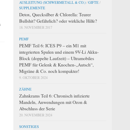
AUSLEITUNG (SCHWERMETALL & CO.)
/
GIFTE
/
SUPPLEMENTE
Detox, Quecksilber & Chlorella: Teurer
Bullshit? Gefährlich? oder wirkliche Hilfe?
n
18. NOVEMBER 2017
PEMF
PEMF Teil 6: ICES P9 – ein M1 mit
integrierten Spulen und einem 9V-Li Akku-
Block (doppelte Laufzeit) – Ultramobiles
PEMF für Gelenk & Knochen-„Autsch“,
Migräne & Co. noch kompakter!
9. OKTOBER 2024
ZÄHNE
Zahnkrams Teil 6: Chronisch infizierte
Mandeln, Anwendungen mit Ozon &
Abschluss der Serie
20. NOVEMBER 2024
SONSTIGES