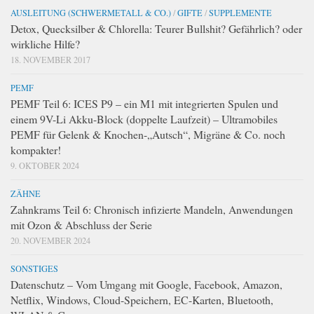
AUSLEITUNG (SCHWERMETALL & CO.)
/
GIFTE
/
SUPPLEMENTE
Detox, Quecksilber & Chlorella: Teurer Bullshit? Gefährlich? oder
wirkliche Hilfe?
18. NOVEMBER 2017
PEMF
PEMF Teil 6: ICES P9 – ein M1 mit integrierten Spulen und
einem 9V-Li Akku-Block (doppelte Laufzeit) – Ultramobiles
PEMF für Gelenk & Knochen-„Autsch“, Migräne & Co. noch
kompakter!
9. OKTOBER 2024
ZÄHNE
Zahnkrams Teil 6: Chronisch infizierte Mandeln, Anwendungen
mit Ozon & Abschluss der Serie
20. NOVEMBER 2024
SONSTIGES
Datenschutz – Vom Umgang mit Google, Facebook, Amazon,
Netflix, Windows, Cloud-Speichern, EC-Karten, Bluetooth,