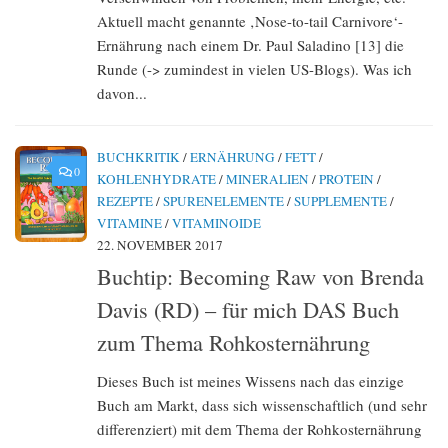
Aktuell macht genannte ‚Nose-to-tail Carnivore‘-
Ernährung nach einem Dr. Paul Saladino [13] die
Runde (-> zumindest in vielen US-Blogs). Was ich
davon...
BUCHKRITIK
/
ERNÄHRUNG
/
FETT
/
0
KOHLENHYDRATE
/
MINERALIEN
/
PROTEIN
/
REZEPTE
/
SPURENELEMENTE
/
SUPPLEMENTE
/
VITAMINE
/
VITAMINOIDE
22. NOVEMBER 2017
Buchtip: Becoming Raw von Brenda
Davis (RD) – für mich DAS Buch
zum Thema Rohkosternährung
Dieses Buch ist meines Wissens nach das einzige
Buch am Markt, dass sich wissenschaftlich (und sehr
differenziert) mit dem Thema der Rohkosternährung