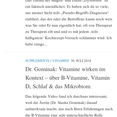
Das Thema der Magen- und Darm-„Dysbiosen“ ist
ein faktisch unendliches. Es haben sich da so viele,
aus meiner Sicht teils „Pseudo-Begriffs-Diagnosen“
etabliert, das der oder die Betroffene kaum noch weis
was Sie oder Er nun eigentlich hat, oft von Therapeut
zu Therapeut eilt und und es mit jedem ‚teils
halbgarem‘ Kochrezept-Versuch schlimmer wird. Ich
habe einige...
SUPPLEMENTE
/
VITAMINE
30. JULI 2018
Dr. Gominak: Vitamine wirken im
Kontext – über B-Vitamine, Vitamin
D, Schlaf & das Mikrobiom
Das folgende Video fand ich durchaus interessant,
weil die Ärztin (Dr. Stasha Gominak) darauf
aufmerksam macht, das nach Ihren Erfahrungen nach
die B-Vitamine eine sehr unterschiedliche Rolle