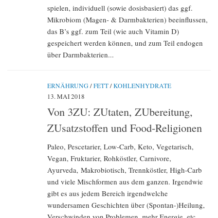
spielen, individuell (sowie dosisbasiert) das ggf.
Mikrobiom (Magen- & Darmbakterien) beeinflussen,
das B’s ggf. zum Teil (wie auch Vitamin D)
gespeichert werden können, und zum Teil endogen
über Darmbakterien...
ERNÄHRUNG
/
FETT
/
KOHLENHYDRATE
13. MAI 2018
Von 3ZU: ZUtaten, ZUbereitung,
ZUsatzstoffen und Food-Religionen
Paleo, Pescetarier, Low-Carb, Keto, Vegetarisch,
Vegan, Fruktarier, Rohköstler, Carnivore,
Ayurveda, Makrobiotisch, Trennköstler, High-Carb
und viele Mischformen aus dem ganzen. Irgendwie
gibt es aus jedem Bereich irgendwelche
wundersamen Geschichten über (Spontan-)Heilung,
Verschwinden von Problemen, mehr Energie, etc.