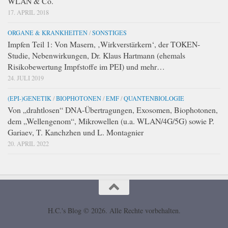
WLAN & Co.
17. APRIL 2018
ORGANE & KRANKHEITEN
/
SONSTIGES
Impfen Teil 1: Von Masern, ‚Wirkverstärkern‘, der TOKEN-
Studie, Nebenwirkungen, Dr. Klaus Hartmann (ehemals
Risikobewertung Impfstoffe im PEI) und mehr…
24. JULI 2019
(EPI-)GENETIK
/
BIOPHOTONEN
/
EMF
/
QUANTENBIOLOGIE
Von „drahtlosen“ DNA-Übertragungen, Exosomen, Biophotonen,
dem „Wellengenom“, Mikrowellen (u.a. WLAN/4G/5G) sowie P.
Gariaev, T. Kanchzhen und L. Montagnier
20. APRIL 2022
H.C.'s Blog © 2026. Alle Rechte vorbehalten.