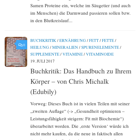
Samen Proteine ein, welche im Säugetier (und auch
im Menschen) die Darmwand passieren sollen bzw.
in den Blutkreislauf...
BUCHKRITIK
/
ERNÄHRUNG
/
FETT
/
FETTE
/
0
HEILUNG
/
MINERALIEN
/
SPURENELEMENTE
/
SUPPLEMENTE
/
VITAMINE
/
VITAMINOIDE
19. JULI 2017
Buchkritik: Das Handbuch zu Ihrem
Körper – von Chris Michalk
(Edubily)
Vorweg: Dieses Buch ist in vielen Teilen mit seiner
„zweiten Auflage“ (-> „Gesundheit optimieren –
Leistungsfähigkeit steigern: Fit mit Biochemie“)
überarbeitet worden. Die ‚erste Version‘ würde ich
nicht mehr kaufen, da die neue in faktisch allen