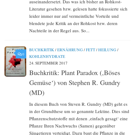
auseinandersetzt. Das was ich bisher an Rohkost-
Literatur gesehen bzw. gelesen hatte fokussierte sich
leider immer nur auf vermeintliche Vorteile und
blendete jede Kritik an der Rohkost bzw. deren
Nachteile in der Regel aus. So...
BUCHKRITIK
/
ERNÄHRUNG
/
FETT
/
HEILUNG
/
0
KOHLENHYDRATE
24. SEPTEMBER 2017
Buchkritik: Plant Paradox (‚Böses
Gemüse‘) von Stephen R. Gundry
(MD)
In diesem Buch von Steven R. Gundry (MD) geht es
in der Grundthese um so genannte Lektine. Dies sind
Pflanzenschutzstoffe mit denen ‚einfach gesagt‘ eine
Pflanze Ihren Nachwuchs (Samen) gegenüber
Säugetieren verteidigt. Dazu baut die Pflanze in die