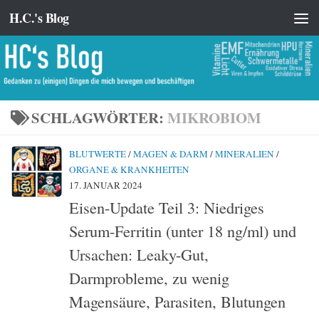
H.C.'s Blog
Zum Inhalt springen
SCHLAGWÖRTER:
MIKROBIOM
BLUTWERTE
/
MAGEN & DARM
/
MINERALIEN
/
ORGANE & KRANKHEITEN
17. JANUAR 2024
Eisen-Update Teil 3: Niedriges
Serum-Ferritin (unter 18 ng/ml) und
Ursachen: Leaky-Gut,
Darmprobleme, zu wenig
Magensäure, Parasiten, Blutungen