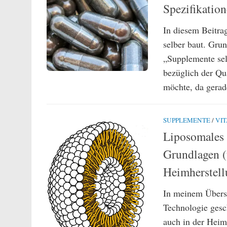
Spezifikatio
In diesem Beitra
selber baut. Grun
„Supplemente selb
bezüglich der Q
möchte, da gerade
SUPPLEMENTE
/
VI
Liposomales 
Grundlagen (
Heimherstel
In meinem Übersi
Technologie gesch
auch in der Heim