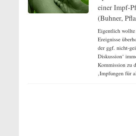
einer Impf-Pf
(Buhner, Pfla
Eigentlich wollt
Ereignisse überh
der ggf. nicht-ge
Diskussion‘ imme
Kommission zu d
‚Impfungen für al