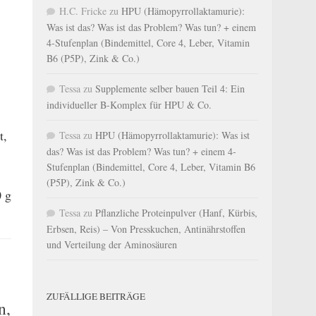
H.C. Fricke
zu
HPU (Hämopyrrollaktamurie):
Was ist das? Was ist das Problem? Was tun? + einem
4-Stufenplan (Bindemittel, Core 4, Leber, Vitamin
B6 (P5P), Zink & Co.)
Tessa
zu
Supplemente selber bauen Teil 4: Ein
individueller B-Komplex für HPU & Co.
t,
Tessa
zu
HPU (Hämopyrrollaktamurie): Was ist
das? Was ist das Problem? Was tun? + einem 4-
Stufenplan (Bindemittel, Core 4, Leber, Vitamin B6
(P5P), Zink & Co.)
0 g
Tessa
zu
Pflanzliche Proteinpulver (Hanf, Kürbis,
Erbsen, Reis) – Von Presskuchen, Antinährstoffen
und Verteilung der Aminosäuren
ZUFÄLLIGE BEITRÄGE
n,