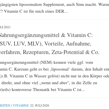
gängigsten liposomalem Supplement, auch Sinn macht. War
? Vitamin C ist für mich eines DER...
ULI 2021
Nahrungsergänzungsmittel & Vitamin C:
(SUV, LUV, MLV), Vorteile, Aufnahme,
verfahren, Rezepturen, Zeta-Potential & Co.
ungsergänzungsmittel (NEM) kennen viele ggf. vom
min C. Kurzum geht es bei ‚liposomal‘ darum, den Inhalt ein
(z.B. Vitamin C in Wasser gelöst) nicht nur in den Körper od
 direkt, und ohne viel „wenn und aber“, in die Zelle zu
teils) kontroverse Thematik bei Vitamin C ist...
HEITEN
/
VITAMINE
22. JULI 2020