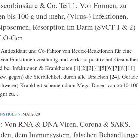
scorbinsäure & Co. Teil 1: Von Formen, zu
n bis 100 g und mehr, (Virus-) Infektionen,
Liposomen, Resorption im Darm (SVCT 1 & 2)
LO-Gen
s Antioxidant und Co-Faktor von Redox-Reaktionen für eine
iven Funktionen zuständig und wirkt so positiv auf Gesundhei
bei Infektionen & Krankheiten [1][2][3][4][5][6][7][8][11]
zw. gegen) die Sterblichkeit durch alle Ursachen [24]. Gerade
schwerer) Krankheit scheinen dann Mega-Dosen von >>10-10
gut zu...
NSTIGES
9. MAI 2020
 3: Von RNA & DNA-Viren, Corona & SARS,
aden, dem Immunsystem, falschen Behandlunge