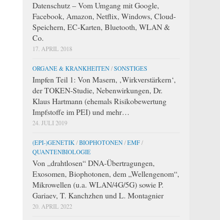
Datenschutz – Vom Umgang mit Google,
Facebook, Amazon, Netflix, Windows, Cloud-
Speichern, EC-Karten, Bluetooth, WLAN &
Co.
17. APRIL 2018
ORGANE & KRANKHEITEN
/
SONSTIGES
Impfen Teil 1: Von Masern, ‚Wirkverstärkern‘,
der TOKEN-Studie, Nebenwirkungen, Dr.
Klaus Hartmann (ehemals Risikobewertung
Impfstoffe im PEI) und mehr…
24. JULI 2019
(EPI-)GENETIK
/
BIOPHOTONEN
/
EMF
/
QUANTENBIOLOGIE
Von „drahtlosen“ DNA-Übertragungen,
Exosomen, Biophotonen, dem „Wellengenom“,
Mikrowellen (u.a. WLAN/4G/5G) sowie P.
Gariaev, T. Kanchzhen und L. Montagnier
20. APRIL 2022