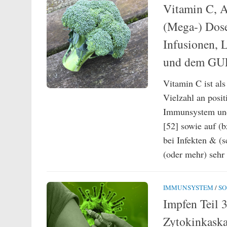
Vitamin C, A
(Mega-) Dose
Infusionen, 
und dem GU
Vitamin C ist al
Vielzahl an posit
Immunsystem und 
[52] sowie auf (b
bei Infekten & (
(oder mehr) sehr 
IMMUNSYSTEM
/
SO
Impfen Teil
Zytokinkask