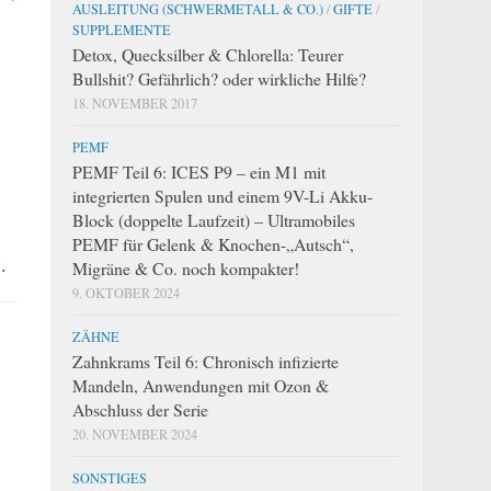
AUSLEITUNG (SCHWERMETALL & CO.)
/
GIFTE
/
SUPPLEMENTE
Detox, Quecksilber & Chlorella: Teurer
Bullshit? Gefährlich? oder wirkliche Hilfe?
18. NOVEMBER 2017
PEMF
PEMF Teil 6: ICES P9 – ein M1 mit
integrierten Spulen und einem 9V-Li Akku-
Block (doppelte Laufzeit) – Ultramobiles
PEMF für Gelenk & Knochen-„Autsch“,
.
Migräne & Co. noch kompakter!
9. OKTOBER 2024
ZÄHNE
Zahnkrams Teil 6: Chronisch infizierte
Mandeln, Anwendungen mit Ozon &
Abschluss der Serie
20. NOVEMBER 2024
SONSTIGES