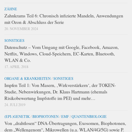
ZÄHNE
Zahnkrams Teil 6: Chronisch infizierte Mandeln, Anwendungen
mit Ozon & Abschluss der Serie
20. NOVEMBER 2024
SONSTIGES
Datenschutz – Vom Umgang mit Google, Facebook, Amazon,
Netflix, Windows, Cloud-Speichern, EC-Karten, Bluetooth,
WLAN & Co.
17. APRIL 2018
ORGANE & KRANKHEITEN
/
SONSTIGES
Impfen Teil 1: Von Masern, ‚Wirkverstärkern‘, der TOKEN-
Studie, Nebenwirkungen, Dr. Klaus Hartmann (ehemals
Risikobewertung Impfstoffe im PEI) und mehr…
24. JULI 2019
(EPI-)GENETIK
/
BIOPHOTONEN
/
EMF
/
QUANTENBIOLOGIE
Von „drahtlosen“ DNA-Übertragungen, Exosomen, Biophotonen,
dem „Wellengenom“, Mikrowellen (u.a. WLAN/4G/5G) sowie P.