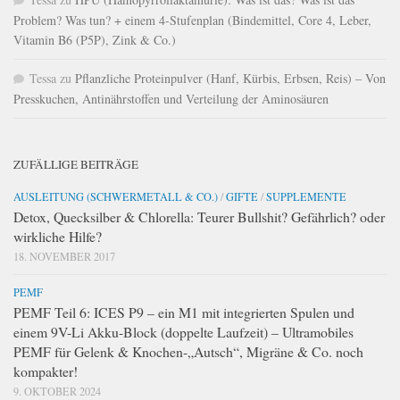
Problem? Was tun? + einem 4-Stufenplan (Bindemittel, Core 4, Leber,
Vitamin B6 (P5P), Zink & Co.)
Tessa
zu
Pflanzliche Proteinpulver (Hanf, Kürbis, Erbsen, Reis) – Von
Presskuchen, Antinährstoffen und Verteilung der Aminosäuren
ZUFÄLLIGE BEITRÄGE
AUSLEITUNG (SCHWERMETALL & CO.)
/
GIFTE
/
SUPPLEMENTE
Detox, Quecksilber & Chlorella: Teurer Bullshit? Gefährlich? oder
wirkliche Hilfe?
18. NOVEMBER 2017
PEMF
PEMF Teil 6: ICES P9 – ein M1 mit integrierten Spulen und
einem 9V-Li Akku-Block (doppelte Laufzeit) – Ultramobiles
PEMF für Gelenk & Knochen-„Autsch“, Migräne & Co. noch
kompakter!
9. OKTOBER 2024