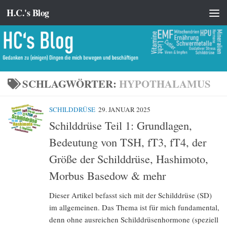
H.C.'s Blog
Zum Inhalt springen
SCHLAGWÖRTER:
HYPOTHALAMUS
SCHILDDRÜSE
29. JANUAR 2025
Schilddrüse Teil 1: Grundlagen,
Bedeutung von TSH, fT3, fT4, der
Größe der Schilddrüse, Hashimoto,
Morbus Basedow & mehr
Dieser Artikel befasst sich mit der Schilddrüse (SD)
im allgemeinen. Das Thema ist für mich fundamental,
denn ohne ausreichen Schilddrüsenhormone (speziell