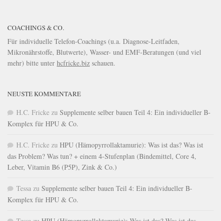
COACHINGS & CO.
Für individuelle Telefon-Coachings (u.a. Diagnose-Leitfaden,
Mikronährstoffe, Blutwerte), Wasser- und EMF-Beratungen (und viel
mehr) bitte unter
hcfricke.biz
schauen.
NEUSTE KOMMENTARE
H.C. Fricke
zu
Supplemente selber bauen Teil 4: Ein individueller B-
Komplex für HPU & Co.
H.C. Fricke
zu
HPU (Hämopyrrollaktamurie): Was ist das? Was ist
das Problem? Was tun? + einem 4-Stufenplan (Bindemittel, Core 4,
Leber, Vitamin B6 (P5P), Zink & Co.)
Tessa
zu
Supplemente selber bauen Teil 4: Ein individueller B-
Komplex für HPU & Co.
Tessa
zu
HPU (Hämopyrrollaktamurie): Was ist das? Was ist das