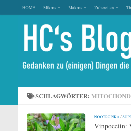
HOME
Mikros
Makros
Zubereiten
T
Zum Inhalt springen
SCHLAGWÖRTER:
MITOCHOND
NOOTROPIKA
/
SUP
Vinpocetin: V