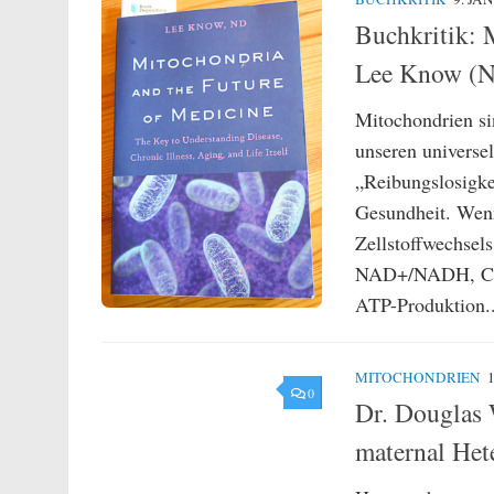
Buchkritik: 
Lee Know (
Mitochondrien si
unseren universe
„Reibungslosigke
Gesundheit. Wenn
Zellstoffwechsel
NAD+/NADH, CoEn
ATP-Produktion..
MITOCHONDRIEN
0
Dr. Douglas 
maternal Het