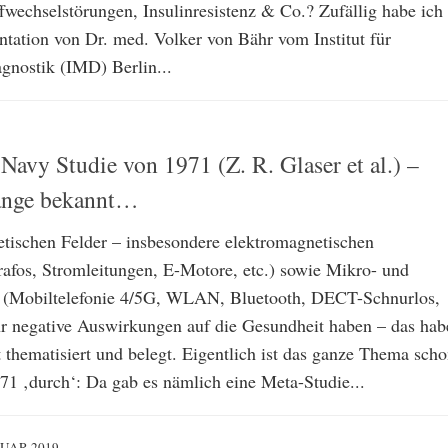
ffwechselstörungen, Insulinresistenz & Co.? Zufällig habe ich
entation von Dr. med. Volker von Bähr vom Institut für
gnostik (IMD) Berlin...
avy Studie von 1971 (Z. R. Glaser et al.) –
lange bekannt…
tischen Felder – insbesondere elektromagnetischen
rafos, Stromleitungen, E-Motore, etc.) sowie Mikro- und
n (Mobiltelefonie 4/5G, WLAN, Bluetooth, DECT-Schnurlos,
ehr negative Auswirkungen auf die Gesundheit haben – das hab
t thematisiert und belegt. Eigentlich ist das ganze Thema sch
971 ‚durch‘: Da gab es nämlich eine Meta-Studie...
NUAR 2019