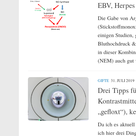
EBV, Herpes
Die Gabe von Arg
(Stickstoffmonox
einigen Studien,
Bluthochdruck & 
in dieser Kombin
(NEM) auch gut v
GIFTE
31. JULI 2019
Drei Tipps f
Kontrastmitte
„gefloxt“), 
Da ich es aktue
ich hier drei Din