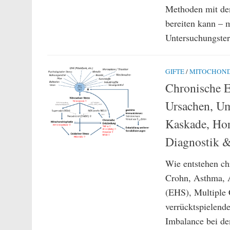
Methoden mit den
bereiten kann – 
Untersuchungster
GIFTE
/
MITOCHOND
Chronische E
Ursachen, U
Kaskade, Ho
Diagnostik &
Wie entstehen ch
Crohn, Asthma, A
(EHS), Multiple 
verrücktspielend
Imbalance bei de