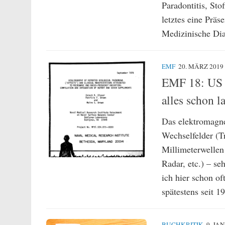
Paradontitis, Sto
letztes eine Präs
Medizinische Dia
EMF
20. MÄRZ 2019
EMF 18: US N
alles schon 
Das elektromagne
Wechselfelder (T
Millimeterwelle
Radar, etc.) – s
ich hier schon of
spätestens seit 1
BUCHKRITIK
9. JA