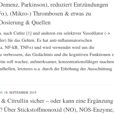
 Demenz, Parkinson), reduziert Entzündungen
α), (Mikro-) Thrombosen & etwas zu
Dosierung & Quellen
a. nach Cutler [1] und anderen ein selektiver Vasodilator (->
ler) für das Gehirn. Es hat anti-inflammatorischen
u.a. NF-kB, TNFα) und wird verwendet wird um die
u verbessern, das Gedächtnis und die kognitiven Funktionen 
etin soll wacher, aufmerksamer, konzentrationsfähiger machen
ufhellen, letzteres u.a. durch die Erhöhung der Ausschüttung
OS
18. SEPTEMBER 2019
 & Citrullin sicher – oder kann eine Ergänzung
n? Über Stickstoffmonoxid (NO), NOS-Enzyme,