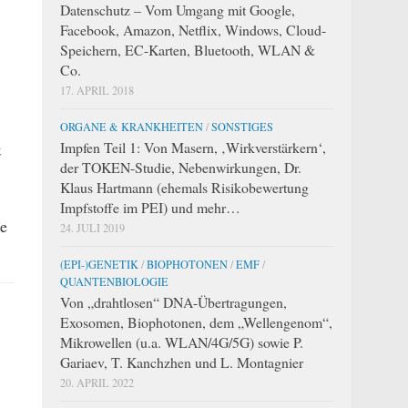
Datenschutz – Vom Umgang mit Google,
Facebook, Amazon, Netflix, Windows, Cloud-
Speichern, EC-Karten, Bluetooth, WLAN &
Co.
17. APRIL 2018
ORGANE & KRANKHEITEN
/
SONSTIGES
Impfen Teil 1: Von Masern, ‚Wirkverstärkern‘,
&
der TOKEN-Studie, Nebenwirkungen, Dr.
Klaus Hartmann (ehemals Risikobewertung
Impfstoffe im PEI) und mehr…
e
24. JULI 2019
(EPI-)GENETIK
/
BIOPHOTONEN
/
EMF
/
QUANTENBIOLOGIE
Von „drahtlosen“ DNA-Übertragungen,
Exosomen, Biophotonen, dem „Wellengenom“,
Mikrowellen (u.a. WLAN/4G/5G) sowie P.
Gariaev, T. Kanchzhen und L. Montagnier
20. APRIL 2022