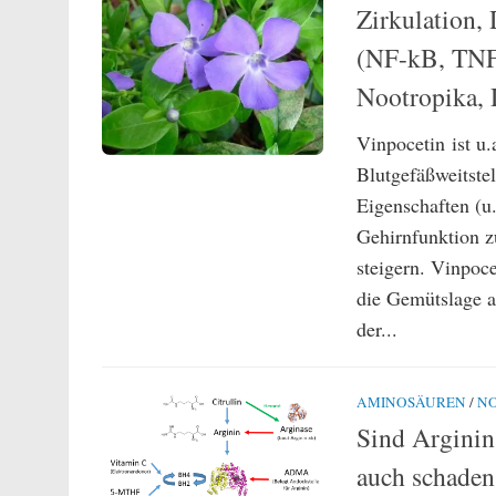
Zirkulation,
(NF-kB, TNF
Nootropika, 
Vinpocetin ist u.
Blutgefäßweitstel
Eigenschaften (
Gehirnfunktion z
steigern. Vinpoc
die Gemütslage a
der...
AMINOSÄUREN
/
N
Sind Arginin
auch schade