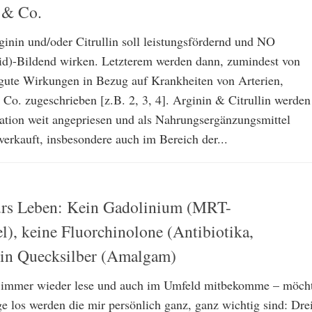
 & Co.
inin und/oder Citrullin soll leistungsfördernd und NO
id)-Bildend wirken. Letzterem werden dann, zumindest von
 gute Wirkungen in Bezug auf Krankheiten von Arterien,
Co. zugeschrieben [z.B. 2, 3, 4]. Arginin & Citrullin werden
ation weit angepriesen und als Nahrungsergänzungsmittel
erkauft, insbesondere auch im Bereich der...
ürs Leben: Kein Gadolinium (MRT-
l), keine Fluorchinolone (Antibiotika,
kein Quecksilber (Amalgam)
ll immer wieder lese und auch im Umfeld mitbekomme – möch
ge los werden die mir persönlich ganz, ganz wichtig sind: Dre