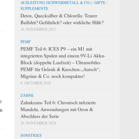
AUSLEITUNG (SCHWERMETALL & CO.)
/
GIFTE
/
SUPPLEMENTE
Detox, Quecksilber & Chlorella: Teurer
Bullshit? Gefährlich? oder wirkliche Hilfe?
18. NOVEMBER 2017
PEMF
PEMF Teil 6: ICES P9 – ein M1 mit
integrierten Spulen und einem 9V-Li Akku-
Block (doppelte Laufzeit) – Ultramobiles
PEMF für Gelenk & Knochen-„Autsch“,
Migräne & Co. noch kompakter!
9. OKTOBER 2024
ZÄHNE
e
Zahnkrams Teil 6: Chronisch infizierte
Mandeln, Anwendungen mit Ozon &
on
Abschluss der Serie
20. NOVEMBER 2024
SONSTIGES