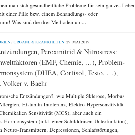
en man sich gesundheitliche Probleme für sein ganzes Lebe
mit einer Pille bzw. einem Behandlungs- oder
min! Was sind die drei Methoden um...
RIEN
/
ORGANE & KRANKHEITEN
29. MAI 2019
ntzündungen, Peroxinitrid & Nitrostress:
mweltfaktoren (EMF, Chemie, …), Problem-
rmonsystem (DHEA, Cortisol, Testo, …),
 Volker v. Baehr
ronische Entzündungen?, wie Multiple Sklerose, Morbus
llergien, Histamin-Intoleranz, Elektro-Hypersensitivität
Chemikalien Sensitivität (MCS), aber auch ein
es Hormonsystem (inkl. einer Schilddrüsen-Unterfunktion),
n Neuro-Transmittern, Depressionen, Schlafstörungen,