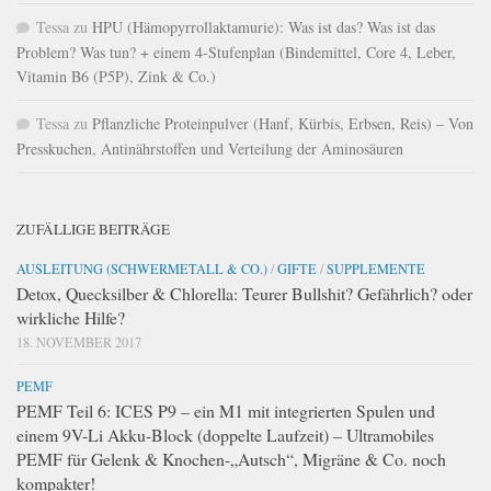
Tessa
zu
HPU (Hämopyrrollaktamurie): Was ist das? Was ist das
Problem? Was tun? + einem 4-Stufenplan (Bindemittel, Core 4, Leber,
Vitamin B6 (P5P), Zink & Co.)
Tessa
zu
Pflanzliche Proteinpulver (Hanf, Kürbis, Erbsen, Reis) – Von
Presskuchen, Antinährstoffen und Verteilung der Aminosäuren
ZUFÄLLIGE BEITRÄGE
AUSLEITUNG (SCHWERMETALL & CO.)
/
GIFTE
/
SUPPLEMENTE
Detox, Quecksilber & Chlorella: Teurer Bullshit? Gefährlich? oder
wirkliche Hilfe?
18. NOVEMBER 2017
PEMF
PEMF Teil 6: ICES P9 – ein M1 mit integrierten Spulen und
einem 9V-Li Akku-Block (doppelte Laufzeit) – Ultramobiles
PEMF für Gelenk & Knochen-„Autsch“, Migräne & Co. noch
kompakter!