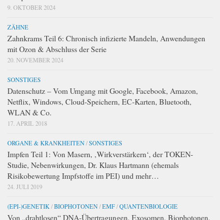
9. OKTOBER 2024
ZÄHNE
Zahnkrams Teil 6: Chronisch infizierte Mandeln, Anwendungen
mit Ozon & Abschluss der Serie
20. NOVEMBER 2024
SONSTIGES
Datenschutz – Vom Umgang mit Google, Facebook, Amazon,
Netflix, Windows, Cloud-Speichern, EC-Karten, Bluetooth,
WLAN & Co.
17. APRIL 2018
ORGANE & KRANKHEITEN
/
SONSTIGES
Impfen Teil 1: Von Masern, ‚Wirkverstärkern‘, der TOKEN-
Studie, Nebenwirkungen, Dr. Klaus Hartmann (ehemals
Risikobewertung Impfstoffe im PEI) und mehr…
24. JULI 2019
(EPI-)GENETIK
/
BIOPHOTONEN
/
EMF
/
QUANTENBIOLOGIE
Von „drahtlosen“ DNA-Übertragungen, Exosomen, Biophotonen,