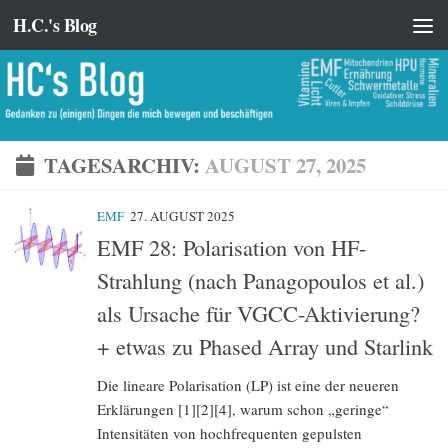
H.C.'s Blog
Zum Inhalt springen
TAGESARCHIV:
AUGUST 27, 2025
EMF
27. AUGUST 2025
EMF 28: Polarisation von HF-
Strahlung (nach Panagopoulos et al.)
als Ursache für VGCC-Aktivierung?
+ etwas zu Phased Array und Starlink
Die lineare Polarisation (LP) ist eine der neueren
Erklärungen [1][2][4], warum schon „geringe“
Intensitäten von hochfrequenten gepulsten