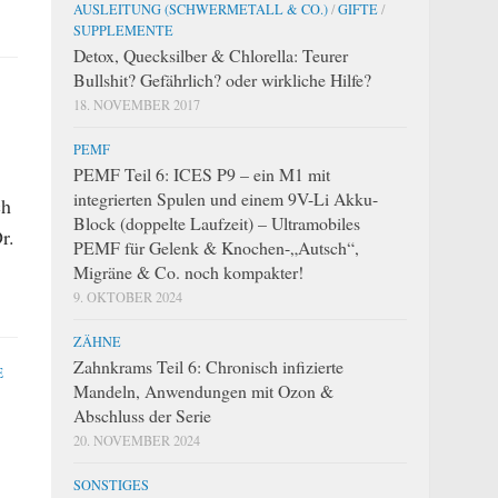
AUSLEITUNG (SCHWERMETALL & CO.)
/
GIFTE
/
SUPPLEMENTE
Detox, Quecksilber & Chlorella: Teurer
Bullshit? Gefährlich? oder wirkliche Hilfe?
18. NOVEMBER 2017
PEMF
PEMF Teil 6: ICES P9 – ein M1 mit
integrierten Spulen und einem 9V-Li Akku-
ch
Block (doppelte Laufzeit) – Ultramobiles
r.
PEMF für Gelenk & Knochen-„Autsch“,
Migräne & Co. noch kompakter!
9. OKTOBER 2024
ZÄHNE
Zahnkrams Teil 6: Chronisch infizierte
E
Mandeln, Anwendungen mit Ozon &
Abschluss der Serie
20. NOVEMBER 2024
SONSTIGES