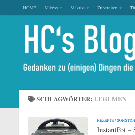
HOME
Mikros
Makros
Zubereiten
T
Zum Inhalt springen
SCHLAGWÖRTER:
LEGUMEN
REZEPTE
/
SONSTIG
InstantPot –