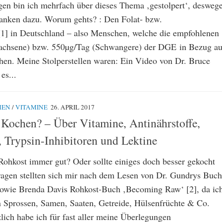
agen bin ich mehrfach über dieses Thema ‚gestolpert‘, desweg
anken dazu. Worum gehts? : Den Folat- bzw.
1] in Deutschland – also Menschen, welche die empfohlenen
achsene) bzw. 550µg/Tag (Schwangere) der DGE in Bezug au
ichen. Meine Stolperstellen waren: Ein Video von Dr. Bruce
es...
MEN
/
VITAMINE
26. APRIL 2017
Kochen? – Über Vitamine, Antinährstoffe,
, Trypsin-Inhibitoren und Lektine
Rohkost immer gut? Oder sollte einiges doch besser gekocht
agen stellten sich mir nach dem Lesen von Dr. Gundrys Buch
sowie Brenda Davis Rohkost-Buch ‚Becoming Raw‘ [2], da ic
en Sprossen, Samen, Saaten, Getreide, Hülsenfrüchte & Co.
lich habe ich für fast aller meine Überlegungen