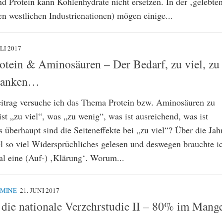
d Protein kann Kohlenhydrate nicht ersetzen. In der ‚gelebte
den westlichen Industrienationen) mögen einige...
ULI 2017
rotein & Aminosäuren – Der Bedarf, zu viel, zu
danken…
itrag versuche ich das Thema Protein bzw. Aminosäuren zu
st „zu viel“, was „zu wenig“, was ist ausreichend, was ist
überhaupt sind die Seiteneffekte bei „zu viel“? Über die Jah
el so viel Widersprüchliches gelesen und deswegen brauchte i
al eine (Auf-) ‚Klärung‘. Worum...
AMINE
21. JUNI 2017
 die nationale Verzehrstudie II – 80% im Mang