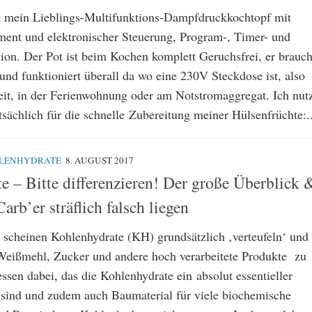
st mein Lieblings-Multifunktions-Dampfdruckkochtopf mit
ent und elektronischer Steuerung, Program-, Timer- und
on. Der Pot ist beim Kochen komplett Geruchsfrei, er brauch
und funktioniert überall da wo eine 230V Steckdose ist, also
eit, in der Ferienwohnung oder am Notstromaggregat. Ich nut
sächlich für die schnelle Zubereitung meiner Hülsenfrüchte:..
LENHYDRATE
8. AUGUST 2017
e – Bitte differenzieren! Der große Überblick 
b’er sträflich falsch liegen
scheinen Kohlenhydrate (KH) grundsätzlich ‚verteufeln‘ und
Weißmehl, Zucker und andere hoch verarbeitete Produkte zu
ssen dabei, das die Kohlenhydrate ein absolut essentieller
sind und zudem auch Baumaterial für viele biochemische