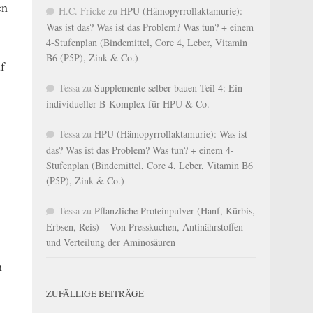
en
H.C. Fricke
zu
HPU (Hämopyrrollaktamurie):
Was ist das? Was ist das Problem? Was tun? + einem
4-Stufenplan (Bindemittel, Core 4, Leber, Vitamin
B6 (P5P), Zink & Co.)
f
Tessa
zu
Supplemente selber bauen Teil 4: Ein
individueller B-Komplex für HPU & Co.
Tessa
zu
HPU (Hämopyrrollaktamurie): Was ist
das? Was ist das Problem? Was tun? + einem 4-
Stufenplan (Bindemittel, Core 4, Leber, Vitamin B6
(P5P), Zink & Co.)
Tessa
zu
Pflanzliche Proteinpulver (Hanf, Kürbis,
Erbsen, Reis) – Von Presskuchen, Antinährstoffen
und Verteilung der Aminosäuren
h
ZUFÄLLIGE BEITRÄGE