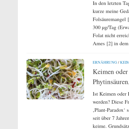
In den letzten T
kurze meine Ged
Folsäuremangel [
300 µg/Tag (Erw
Folat nicht erre
Ames [2] in dem 
ERNÄHRUNG
/
KEI
Keimen oder 
Phytinsäuren
Ist Keimen oder 
werden? Diese Fr
‚Plant-Paradox‘ 
seit über 7 Jahr
keime. Grundsätz