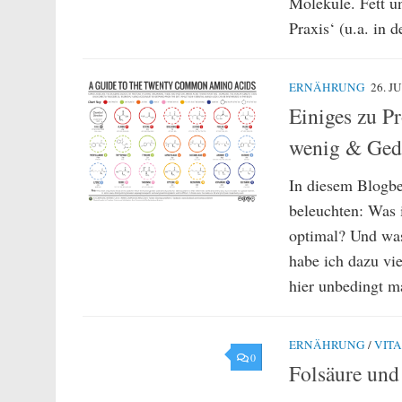
Moleküle. Fett un
Praxis‘ (u.a. in 
ERNÄHRUNG
26. J
Einiges zu P
wenig & Ge
In diesem Blogbe
beleuchten: Was i
optimal? Und was 
habe ich dazu vi
hier unbedingt m
ERNÄHRUNG
/
VIT
0
Folsäure und