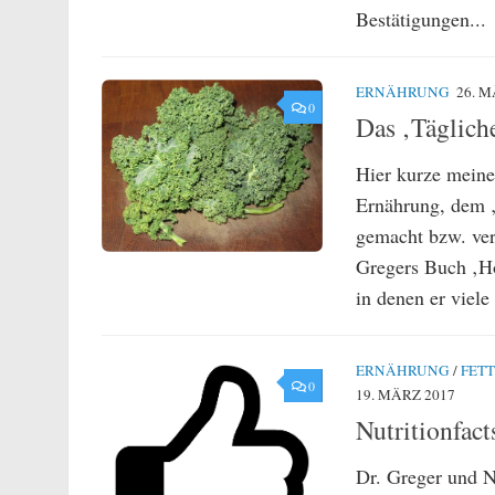
Bestätigungen...
ERNÄHRUNG
26. M
0
Das ‚Täglich
Hier kurze meine
Ernährung, dem ‚
gemacht bzw. ver
Gregers Buch ‚Ho
in denen er viele
ERNÄHRUNG
/
FETT
0
19. MÄRZ 2017
Nutritionfac
Dr. Greger und Nu