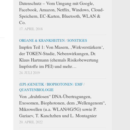
Datenschutz – Vom Umgang mit Google,
Facebook, Amazon, Netflix, Windows, Cloud-
Speichern, EC-Karten, Bluetooth, WLAN &
Co.
17. APRIL 2018
ORGANE & KRANKHEITEN
/
SONSTIGES
Impfen Teil 1: Von Masern, ‚Wirkverstärkern‘,
der TOKEN-Studie, Nebenwirkungen, Dr.
Klaus Hartmann (ehemals Risikobewertung
Impfstoffe im PEI) und mehr…
24. JULI 2019
(EPI-)GENETIK
/
BIOPHOTONEN
/
EMF
/
QUANTENBIOLOGIE
Von „drahtlosen“ DNA-Übertragungen,
Exosomen, Biophotonen, dem „Wellengenom“,
Mikrowellen (u.a. WLAN/4G/5G) sowie P.
Gariaev, T. Kanchzhen und L. Montagnier
20. APRIL 2022