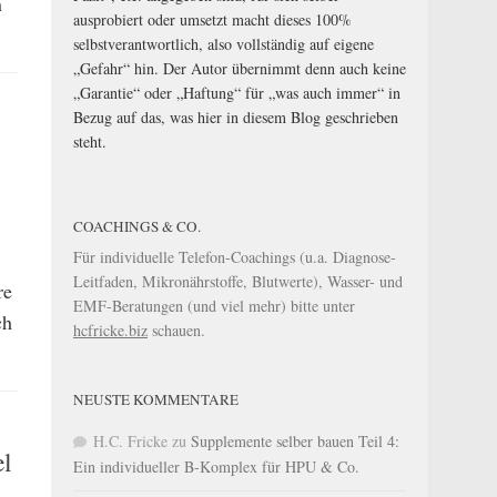
n
ausprobiert oder umsetzt macht dieses 100%
selbstverantwortlich, also vollständig auf eigene
„Gefahr“ hin. Der Autor übernimmt denn auch keine
„Garantie“ oder „Haftung“ für „was auch immer“ in
Bezug auf das, was hier in diesem Blog geschrieben
steht.
COACHINGS & CO.
Für individuelle Telefon-Coachings (u.a. Diagnose-
Leitfaden, Mikronährstoffe, Blutwerte), Wasser- und
re
EMF-Beratungen (und viel mehr) bitte unter
ch
hcfricke.biz
schauen.
NEUSTE KOMMENTARE
H.C. Fricke
zu
Supplemente selber bauen Teil 4:
el
Ein individueller B-Komplex für HPU & Co.