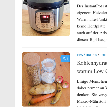
Der InstantPot i
eigenem Heizelem
Warmhalte-Funkti
keine Herdplatte 
auch auf der Arb
diesen Topf haupt
ERNÄHRUNG
/
KOH
2
Kohlenhydrat
warum Low-Car
Einige Menschen 
dabei primär an 
denken. Sie verge
Makro-Nährstoff 