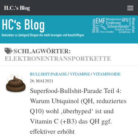
H.C.'s Blog
Zum Inhalt springen
SCHLAGWÖRTER:
ELEKTRONENTRANSPORTKETTE
BULLSHIT-PARADE
/
VITAMINE
/
VITAMINOIDE
26. MAI 2021
Superfood-Bullshit-Parade Teil 4:
Warum Ubiquinol (QH, reduziertes
Q10) wohl ‚überhyped‘ ist und
Vitamin C (+B3) das QH ggf.
effektiver erhöht