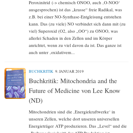
Peroxinitrid (-> chemisch ONOO, auch ‚O-NOO‘
ausgesprochen) ist das „krasse“ freie Radikal, was
z.B. bei einer NO-Synthase-Entgleisung entstehen
kann. Das (zu viele) NO verbindet sich dann mit (zu
viel) Superoxid (O2, also „OO“) zu ONOO, was
allerlei Schaden in den Zellen und im Körper
anrichtet, wenn zu viel davon da ist. Das ganze ist
auch unter ‚oxidativem...
BUCHKRITIK
9. JANUAR 2019
Buchkritik: Mitochondria and the
Future of Medicine von Lee Know
(ND)
Mitochondrien sind die ‚Energiekraftwerke‘ in
unseren Zellen, welche dort unseren universellen
Energieträger ATP produzieren. Das „Level“ und die
„Reibungslosigkeit“ der ATP-Produktion ist