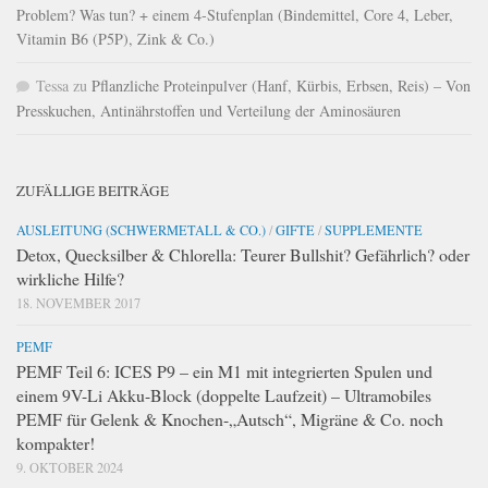
Problem? Was tun? + einem 4-Stufenplan (Bindemittel, Core 4, Leber,
Vitamin B6 (P5P), Zink & Co.)
Tessa
zu
Pflanzliche Proteinpulver (Hanf, Kürbis, Erbsen, Reis) – Von
Presskuchen, Antinährstoffen und Verteilung der Aminosäuren
ZUFÄLLIGE BEITRÄGE
AUSLEITUNG (SCHWERMETALL & CO.)
/
GIFTE
/
SUPPLEMENTE
Detox, Quecksilber & Chlorella: Teurer Bullshit? Gefährlich? oder
wirkliche Hilfe?
18. NOVEMBER 2017
PEMF
PEMF Teil 6: ICES P9 – ein M1 mit integrierten Spulen und
einem 9V-Li Akku-Block (doppelte Laufzeit) – Ultramobiles
PEMF für Gelenk & Knochen-„Autsch“, Migräne & Co. noch
kompakter!
9. OKTOBER 2024