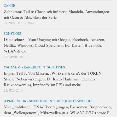
ZÄHNE
Zahnkrams Teil 6: Chronisch infizierte Mandeln, Anwendungen
mit Ozon & Abschluss der Serie
20. NOVEMBER 2024
SONSTIGES
Datenschutz – Vom Umgang mit Google, Facebook, Amazon,
Netflix, Windows, Cloud-Speichern, EC-Karten, Bluetooth,
WLAN & Co.
17. APRIL 2018
ORGANE & KRANKHEITEN
/
SONSTIGES
Impfen Teil 1: Von Masern, ‚Wirkverstärkern‘, der TOKEN-
Studie, Nebenwirkungen, Dr. Klaus Hartmann (ehemals
Risikobewertung Impfstoffe im PEI) und mehr…
24. JULI 2019
(EPI-)GENETIK
/
BIOPHOTONEN
/
EMF
/
QUANTENBIOLOGIE
Von „drahtlosen“ DNA-Übertragungen, Exosomen, Biophotonen,
dem „Wellengenom“, Mikrowellen (u.a. WLAN/4G/5G) sowie P.